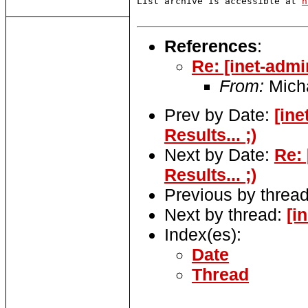
List archive is accessible at 
h
References
:
Re: [inet-admi
From:
Mich
Prev by Date:
[ine
Results... ;)
Next by Date:
Re: 
Results... ;)
Previous by threa
Next by thread:
[i
Index(es):
Date
Thread