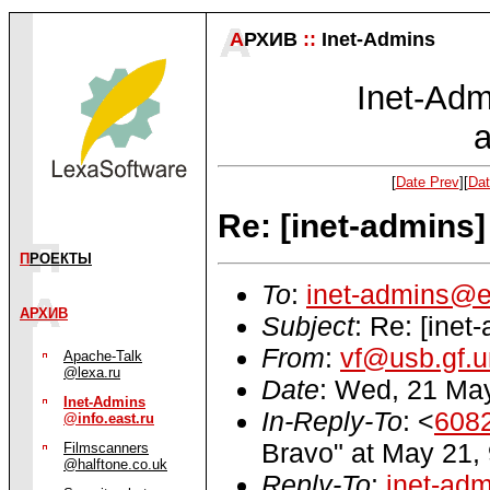
А
РХИВ
::
Inet-Admins
Inet-Admi
a
[
Date Prev
][
Dat
Re: [inet-admins]
П
РОЕКТЫ
To
:
inet-admins@e
АРХИВ
Subject
: Re: [inet
From
:
vf@usb.gf.un
Apache-Talk
@lexa.ru
Date
: Wed, 21 Ma
Inet-Admins
In-Reply-To
: <
608
@info.east.ru
Bravo" at May 21,
Filmscanners
@halftone.co.uk
Reply-To
:
inet-ad