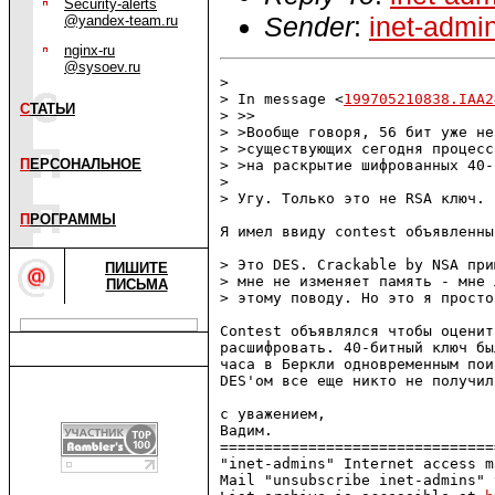
Security-alerts
Sender
:
inet-admi
@yandex-team.ru
nginx-ru
@sysoev.ru
> 

> In message <
199705210838.IAA2
С
ТАТЬИ
> >> 

> >Вообще говоря, 56 бит уже не
> >существующих сегодня процесс
П
ЕРСОНАЛЬНОЕ
> >на раскрытие шифрованных 40-
> 

> Угу. Только это не RSA ключ.

П
РОГРАММЫ
Я имел ввиду contest объявленны
> Это DES. Crackable by NSA при
ПИШИТЕ
> мне не изменяет память - мне 
ПИСЬМА
> этому поводу. Но это я просто
Contest объявлялся чтобы оценит
расшифровать. 40-битный ключ бы
часа в Беркли одновременным пои
DES'ом все еще никто не получил.
с уважением,

Вадим.

===============================
"inet-admins" Internet access m
Mail "unsubscribe inet-admins" 