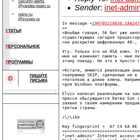
Security-alerts
Sender
:
inet-admi
@yandex-team.ru
nginx-ru
@sysoev.ru
In message <
199705210838.IAA247
>> 

С
ТАТЬИ
>Вообще говоря, 56 бит уже непл
>существующих сегодня процессор
>на раскрытие шифрованных 40-, 
П
ЕРСОНАЛЬНОЕ
Угу. Только это не RSA ключ. Эт
мне не изменяет память - мне ле
этому поводу. Но это я просто т
П
РОГРАММЫ
>Кстати, имеются реализации ана
>например SKIP, сделанные не в 
ПИШИТЕ
>потолков в длине ключа. Наприм
ПИСЬМА
>для Windows платформы.

Elvis написал реализацию на зак
прессе обьсуждается битва Sun с
заявил о своем намерении продав
третьи страны.

/\/\ike    

Key fingerprint =  67 C4 EA 8E 
===============================
"inet-admins" Internet access m