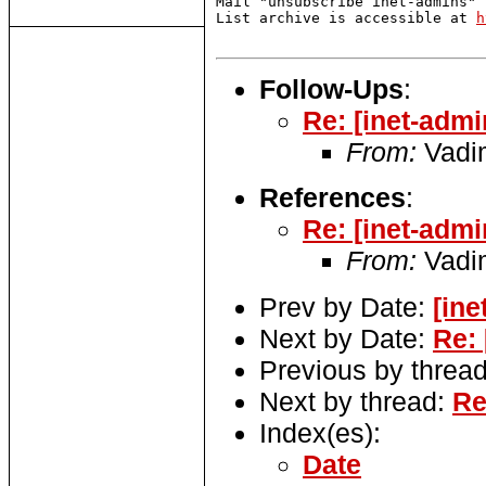
Mail "unsubscribe inet-admins" 
List archive is accessible at 
h
Follow-Ups
:
Re: [inet-admi
From:
Vadi
References
:
Re: [inet-admi
From:
Vadi
Prev by Date:
[ine
Next by Date:
Re: 
Previous by threa
Next by thread:
Re
Index(es):
Date