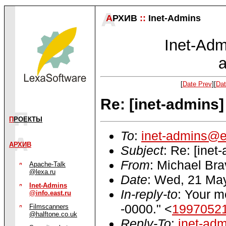
А
РХИВ
::
Inet-Admins
Inet-Admi
a
[
Date Prev
][
Dat
Re: [inet-admins]
П
РОЕКТЫ
To
:
inet-admins@e
АРХИВ
Subject
: Re: [inet
From
: Michael Bra
Apache-Talk
@lexa.ru
Date
: Wed, 21 Ma
Inet-Admins
In-reply-to
: Your 
@info.east.ru
-0000." <
19970521
Filmscanners
@halftone.co.uk
Reply-To
:
inet-ad