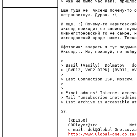
> уже не было час как), пришлос
Еще туда же. Аксенд почему-то о
нетранзитную. Дурак. :( 

И еще. :) Почему-то меритовский
аксенд приходит со своими глупы
Ливингстоновский то же самое, н
аксендовский вроде пашет. Тоска.
Оффтопик: вчерась я тут подумыв
Аксенд... Не, пожалуй, не пойду
> -----------------------------
> Basil (Vasily)  Dolmatov   do
> [BVD12, VVD2-RIPN] [BVD11, VV
> 

> East Connection ISP, Moscow, 
> 

> =============================
> "inet-admins" Internet access
> Mail "unsubscribe inet-admins
> List archive is accessible at
SY,

-- 

   (KD1350)                    
   CDPlayer@irc             Net
   e-mail: dek@Global-One.co.za
http://www.Global-one.co.za/