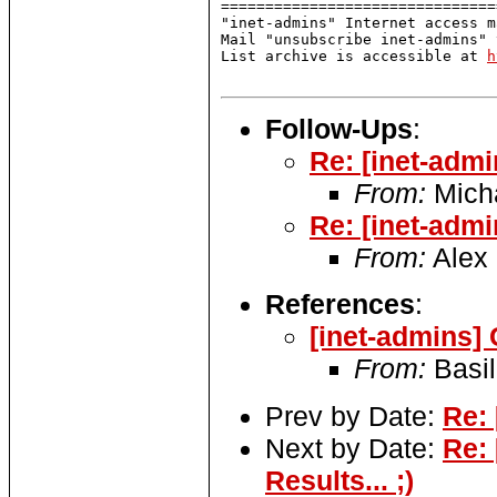
===============================
"inet-admins" Internet access m
Mail "unsubscribe inet-admins" 
List archive is accessible at 
h
Follow-Ups
:
Re: [inet-admi
From:
Mich
Re: [inet-admi
From:
Alex 
References
:
[inet-admins] C
From:
Basil
Prev by Date:
Re: 
Next by Date:
Re: 
Results... ;)