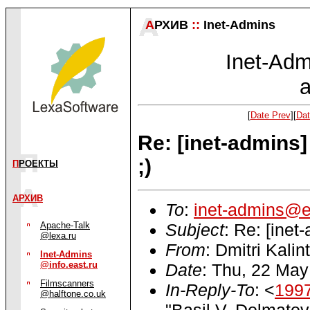
А
РХИВ
::
Inet-Admins
Inet-Admi
a
[
Date Prev
][
Dat
Re: [inet-admins] 
;)
П
РОЕКТЫ
АРХИВ
To
:
inet-admins@e
Subject
: Re: [inet
Apache-Talk
@lexa.ru
From
: Dmitri Kalin
Inet-Admins
@info.east.ru
Date
: Thu, 22 Ma
Filmscanners
In-Reply-To
: <
199
@halftone.co.uk
"Basil V. Dolmato