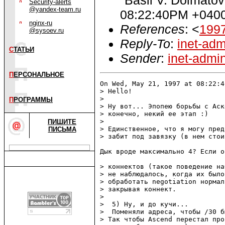
Security-alerts
@yandex-team.ru
08:22:40PM +040
nginx-ru
References
: <
199
@sysoev.ru
Reply-To
:
inet-ad
С
ТАТЬИ
Sender
:
inet-admi
П
ЕРСОНАЛЬНОЕ
On Wed, May 21, 1997 at 08:22:4
> Hello!

> 

П
РОГРАММЫ
> Ну вот... Эпопею борьбы с Аск
> конечно, некий ее этап :)

> 

ПИШИТЕ
> Единственное, что я могу пред
ПИСЬМА
> забит под завязку (в нем стои
Дык вроде максимально 4? Если о
> коннектов (такое поведение на
> не наблюдалось, когда их было
> обработать negotiation нормал
> закрывая коннект.

> 

>  5) Ну, и до кучи...

>  Поменяли адреса, чтобы /30 б
> Так чтобы Ascend перестал про