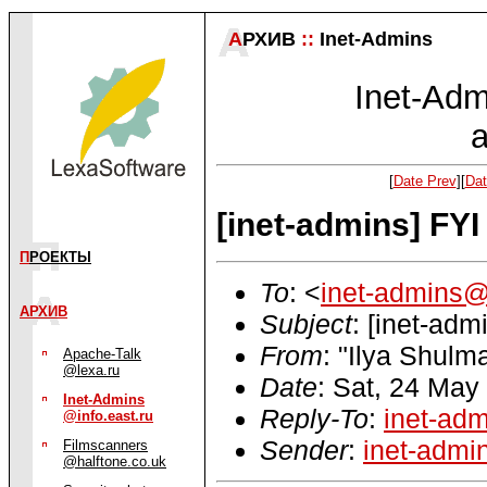
А
РХИВ
::
Inet-Admins
Inet-Admi
a
[
Date Prev
][
Dat
[inet-admins] FYI
П
РОЕКТЫ
To
: <
inet-admins@
АРХИВ
Subject
: [inet-adm
From
: "Ilya Shulm
Apache-Talk
@lexa.ru
Date
: Sat, 24 May
Inet-Admins
Reply-To
:
inet-ad
@info.east.ru
Sender
:
inet-admi
Filmscanners
@halftone.co.uk