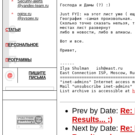
Security-alerts
Господа и Дамы (?) :)

@yandex-team.ru
nginx-ru
Just FYI: на этот лист уже ( ещ
@sysoev.ru
География -самая произвольная.

Сколько точно сказать нельзя, т
местах лист развернут 

С
ТАТЬИ
либо в новости, либо в алиасы.

Вот и все.

П
ЕРСОНАЛЬНОЕ
Привет,

П
РОГРАММЫ
------

Ilya Shulman   ish@east.ru     
East Connection ISP, Moscow, Ru
ПИШИТЕ
===============================
ПИСЬМА
"inet-admins" Internet access m
Mail "unsubscribe inet-admins" 
List archive is accessible at 
h
Prev by Date:
Re: 
Results... ;)
Next by Date:
Re: 