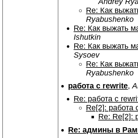
Andrey Ry
Re: Как выжат
Ryabushenko
Re: Как выжать м
Ishutkin
Re: Как выжать м
Sysoev
Re: Как выжат
Ryabushenko
работа с rewrite
,
A
Re: работа с rewri
Re[2]: работа с
Re: Re[2]: 
Re: админы в Ра