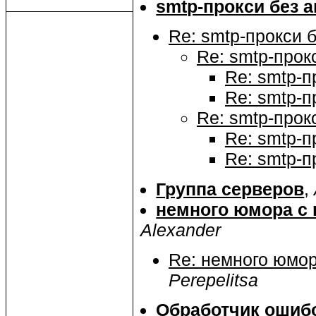
smtp-прокси без а
Re: smtp-прокси 
Re: smtp-прок
Re: smtp-п
Re: smtp-п
Re: smtp-прок
Re: smtp-п
Re: smtp-п
Группа серверов
,
немного юмора с n
Alexander
Re: немного юмора
Perepelitsa
Обработчик ошиб