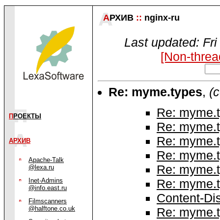
А
РХИВ
::
nginx-ru
Last updated: Fr
[Non-threa
Re: myme.types
,
(
Re: myme.
П
РОЕКТЫ
Re: myme.
Re: myme.
АРХИВ
Re: myme.
Apache-Talk
Re: myme.
@lexa.ru
Inet-Admins
Re: myme.
@info.east.ru
Content-Dis
Filmscanners
@halftone.co.uk
Re: myme.