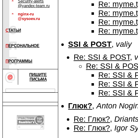
Security-alerts
Re: myme.
@yandex-team.ru
Re: myme.
nginx-ru
@sysoev.ru
Re: myme.
Re: myme.
С
ТАТЬИ
SSI & POST
,
valiy
П
ЕРСОНАЛЬНОЕ
Re: SSI & POST
,
v
П
РОГРАММЫ
Re: SSI & PO
Re: SSI &
ПИШИТЕ
ПИСЬМА
Re: SSI &
Re: SSI &
Глюк?
,
Anton Nogi
Re: Глюк?
,
Driant
Re: Глюк?
,
Igor S