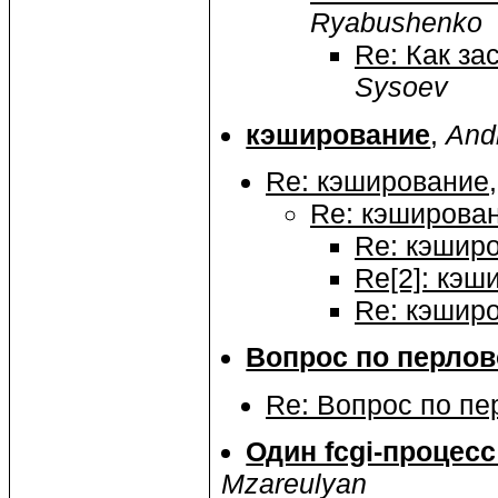
Ryabushenko
Re: Как за
Sysoev
кэширование
,
And
Re: кэширование
Re: кэширова
Re: кэшир
Re[2]: кэш
Re: кэшир
Вопрос по перло
Re: Вопрос по п
Один fcgi-процес
Mzareulyan