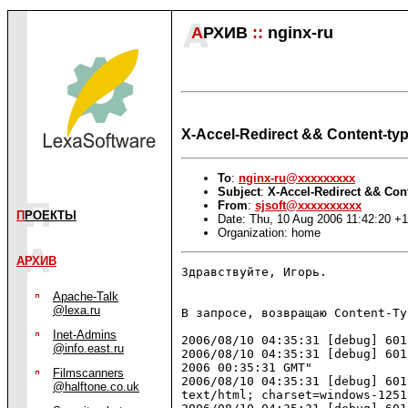
А
РХИВ
::
nginx-ru
X-Accel-Redirect && Content-ty
To
:
nginx-ru@xxxxxxxxx
Subject
:
X-Accel-Redirect && Con
From
:
sjsoft@xxxxxxxxxx
П
РОЕКТЫ
Date: Thu, 10 Aug 2006 11:42:20 +
Organization: home
АРХИВ
Здравствуйте, Игорь.

Apache-Talk
@lexa.ru
В запросе, возвращаю Content-Ty
Inet-Admins
2006/08/10 04:35:31 [debug] 601
@info.east.ru
2006/08/10 04:35:31 [debug] 601
2006 00:35:31 GMT"

Filmscanners
2006/08/10 04:35:31 [debug] 601
@halftone.co.uk
text/html; charset=windows-1251"