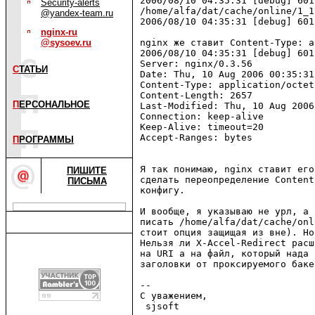
2006/08/10 04:35:31 [debug] 601
Security-alerts
/home/alfa/dat/cache/online/1_1
@yandex-team.ru
2006/08/10 04:35:31 [debug] 601
nginx-ru
@sysoev.ru
nginx же ставит Content-Type: a
2006/08/10 04:35:31 [debug] 601
Server: nginx/0.3.56

С
ТАТЬИ
Date: Thu, 10 Aug 2006 00:35:31 
Content-Type: application/octet
Content-Length: 2657

П
ЕРСОНАЛЬНОЕ
Last-Modified: Thu, 10 Aug 2006
Connection: keep-alive

Keep-Alive: timeout=20

Accept-Ranges: bytes

П
РОГРАММЫ
Я так понимаю, nginx ставит его
ПИШИТЕ
сделать переопределение Content
ПИСЬМА
конфигу.

И вообще, я указываю не урл, а 
писать /home/alfa/dat/cache/onl
стоит опция защищая из вне). Но
Нельзя ли X-Accel-Redirect расш
на URI а на файл, который нада 
заголовки от проксируемого баке
-- 

С уважением,

 sjsoft                        