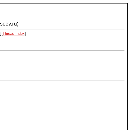
ysoev.ru)
x
][
Thread Index
]