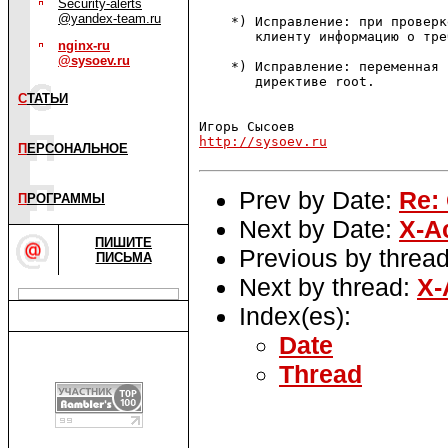
Security-alerts
@yandex-team.ru
    *) Исправление: при проверк
       клиенту информацию о тре
nginx-ru
@sysoev.ru
    *) Исправление: переменная 
       директиве root.

С
ТАТЬИ
http://sysoev.ru
П
ЕРСОНАЛЬНОЕ
Prev by Date:
Re:
П
РОГРАММЫ
Next by Date:
X-A
ПИШИТЕ
Previous by threa
ПИСЬМА
Next by thread:
X-
Index(es):
Date
Thread