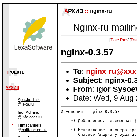
А
РХИВ
::
nginx-ru
Nginx-ru mailin
[
Date Prev
][
Dat
nginx-0.3.57
To
:
nginx-ru@xxx
П
РОЕКТЫ
Subject
:
nginx-0.
From
:
Igor Sysoe
АРХИВ
Date: Wed, 9 Aug
Apache-Talk
@lexa.ru
Изменения в nginx 0.3.57       
Inet-Admins
@info.east.ru
    *) Добавление: переменная $
Filmscanners
    *) Исправление: в операторе
@halftone.co.uk
       Спасибо Андриану Буданцов