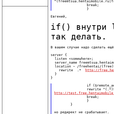
"(freemtsua.hentaimobile.ru|f
                break;

Евгений,

if() внутри 
так
делать.
В вашем случае надо сделать ещё
server {

  listen <somewhere>;

  server_name freemtsua.hentaim
  location ~ /freehentai/(free)
    rewrite  .*  
http://free.he
  }

}

                if ($remote_a
http://test.free.hentaimobile
                break;

                }

        }
