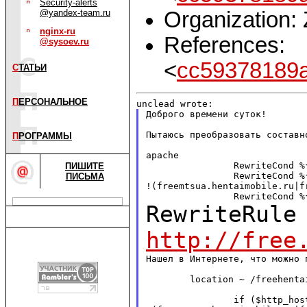
Security-alerts
Organization:
@yandex-team.ru
nginx-ru
References:
@sysoev.ru
<
cc59378189a
С
ТАТЬИ
П
ЕРСОНАЛЬНОЕ
Доброго времени суток!

Пытаюсь преобразовать составн
П
РОГРАММЫ
apache

                RewriteCond %
ПИШИТЕ
                RewriteCond %
ПИСЬМА
!(freemtsua.hentaimobile.ru|f
RewriteRule
http://free
Нашел в Интернете, что можно 
        location ~ /freehentai
                if ($http_host