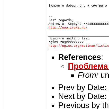
Включите debug лог, и смотрите 
--

Best regards,

http://www.zvuki.ru/
_______________________________
nginx-ru mailing list

http://nginx.org/mailman/listin
References
:
Проблема 
From:
un
Prev by Date:
Next by Date:
Previous by t