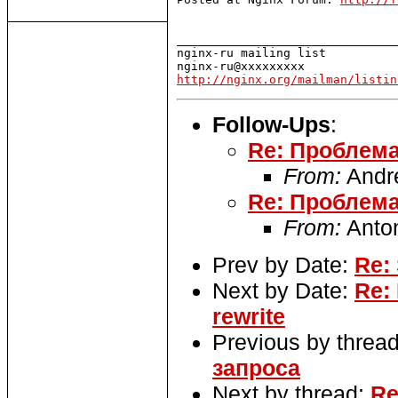
_______________________________
nginx-ru mailing list

http://nginx.org/mailman/listin
Follow-Ups
:
Re: Проблема
From:
Andr
Re: Проблема
From:
Anton
Prev by Date:
Re:
Next by Date:
Re:
rewrite
Previous by threa
запроса
Next by thread:
Re