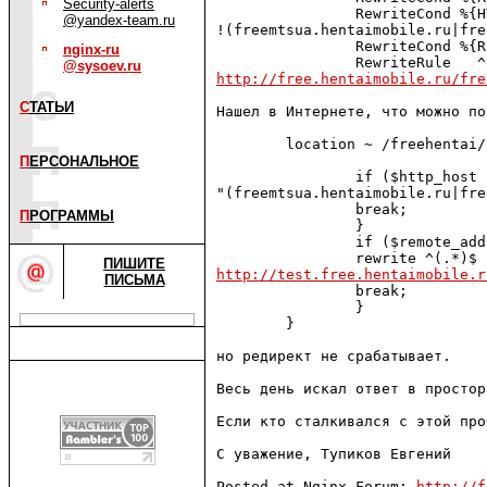
Security-alerts
                RewriteCond %{H
@yandex-team.ru
!(freemtsua.hentaimobile.ru|fre
                RewriteCond %{R
nginx-ru
@sysoev.ru
http://free.hentaimobile.ru/fre
С
ТАТЬИ
Нашел в Интернете, что можно по
        location ~ /freehentai/
П
ЕРСОНАЛЬНОЕ
                if ($http_host !
"(freemtsua.hentaimobile.ru|fre
                break;

П
РОГРАММЫ
                }

                if ($remote_add
ПИШИТЕ
http://test.free.hentaimobile.r
ПИСЬМА
                break;

                }

        }

но редирект не срабатывает.

Весь день искал ответ в простор
Если кто сталкивался с этой про
С уважение, Тупиков Евгений

Posted at Nginx Forum: 
http://f