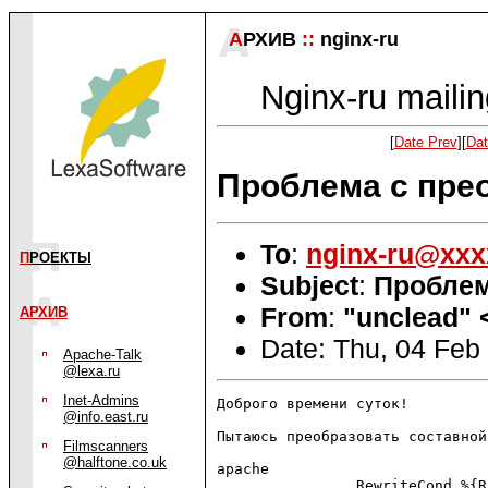
А
РХИВ
::
nginx-ru
Nginx-ru mailin
[
Date Prev
][
Dat
Проблема с прео
To
:
nginx-ru@xxx
П
РОЕКТЫ
Subject
:
Проблем
From
:
"unclead" 
АРХИВ
Date: Thu, 04 Feb
Apache-Talk
@lexa.ru
Inet-Admins
Доброго времени суток!

@info.east.ru
Пытаюсь преобразовать составной
Filmscanners
@halftone.co.uk
apache

                RewriteCond %{R