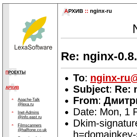
А
РХИВ
::
nginx-ru
Re: nginx-0.8
П
РОЕКТЫ
To
:
nginx-ru
Subject
:
Re: 
АРХИВ
From
:
Дмитр
Apache-Talk
@lexa.ru
Date: Mon, 1 
Inet-Admins
@info.east.ru
Dkim-signatur
Filmscanners
@halftone.co.uk
h=domainkey-s