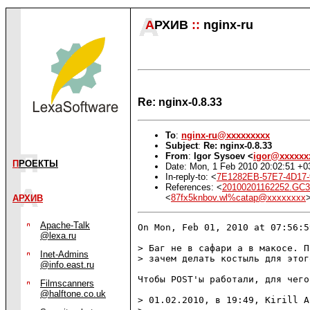
А
РХИВ
::
nginx-ru
Re: nginx-0.8.33
To
:
nginx-ru@xxxxxxxxx
Subject
:
Re: nginx-0.8.33
From
:
Igor Sysoev <
igor@xxxxxx
П
РОЕКТЫ
Date: Mon, 1 Feb 2010 20:02:51 +0
In-reply-to: <
7E1282EB-57E7-4D17
References: <
20100201162252.GC
<
87fx5knbov.wl%catap@xxxxxxxx
АРХИВ
Apache-Talk
On Mon, Feb 01, 2010 at 07:56:5
@lexa.ru
> Баг не в сафари а в макосе. П
Inet-Admins
> зачем делать костыль для этог
@info.east.ru
Чтобы POST'ы работали, для чего
Filmscanners
@halftone.co.uk
> 01.02.2010, в 19:49, Kirill A