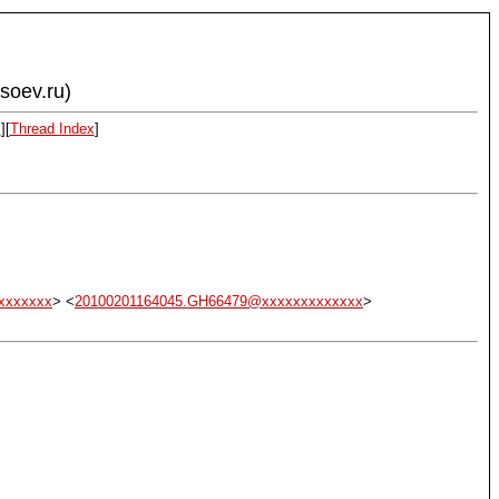
ysoev.ru)
x
][
Thread Index
]
xxxxxxx
> <
20100201164045.GH66479@xxxxxxxxxxxxx
>