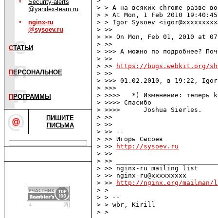
> 

Security-alerts
> > А на всяких chrome разве во
@yandex-team.ru
> > At Mon, 1 Feb 2010 19:40:45
nginx-ru
> > Igor Sysoev <igor@xxxxxxxxx
@sysoev.ru
> >> 

> >> On Mon, Feb 01, 2010 at 07
> >> 

С
ТАТЬИ
> >>> А можно по подробнее? Поч
> >> 

> >> 
https://bugs.webkit.org/sh
П
ЕРСОНАЛЬНОЕ
> >> 

> >>> 01.02.2010, в 19:22, Igor
> >>> 

> >>>>   *) Изменение: теперь k
П
РОГРАММЫ
> >>>> Спасибо 

> >>>>      Joshua Sierles.

> >> 

ПИШИТЕ
> >> 

ПИСЬМА
> >> -- 

> >> Игорь Сысоев

> >> 
http://sysoev.ru
> >> 

> >> __________________________
> >> nginx-ru mailing list

> >> nginx-ru@xxxxxxxxx

> >> 
http://nginx.org/mailman/l
> > 

> > -- 

> > wbr, Kirill

> > 
