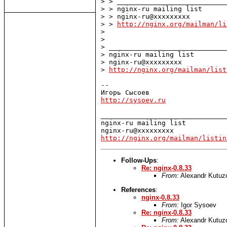
> > ___________________________
> > nginx-ru mailing list

> > nginx-ru@xxxxxxxxx

> > 
http://nginx.org/mailman/li
> 

> 

> _____________________________
> nginx-ru mailing list

> nginx-ru@xxxxxxxxx

> 
http://nginx.org/mailman/list
-- 

http://sysoev.ru
_______________________________
nginx-ru mailing list

http://nginx.org/mailman/listin
Follow-Ups
:
Re: nginx-0.8.33
From:
Alexandr Kutuz
References
:
nginx-0.8.33
From:
Igor Sysoev
Re: nginx-0.8.33
From:
Alexandr Kutuz