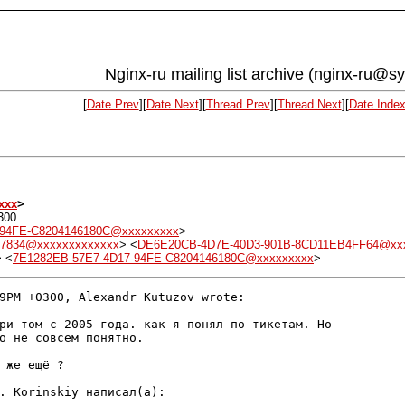
Nginx-ru mailing list archive (nginx-ru@s
[
Date Prev
][
Date Next
][
Thread Prev
][
Thread Next
][
Date Inde
xxx
>
300
-94FE-C8204146180C@xxxxxxxxx
>
37834@xxxxxxxxxxxxx
> <
DE6E20CB-4D7E-40D3-901B-8CD11EB4FF64@xx
> <
7E1282EB-57E7-4D17-94FE-C8204146180C@xxxxxxxxx
>
9PM +0300, Alexandr Kutuzov wrote:

ри том с 2005 года. как я понял по тикетам. Но 

о не совсем понятно. 

 же ещё ?

. Korinskiy написал(а):
