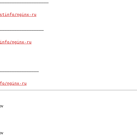
____________________

stinfo/nginx-ru
__________________

info/nginx-ru
________________

fo/nginx-ru
ov
ov