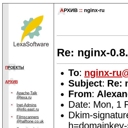
А
РХИВ
::
nginx-ru
Re: nginx-0.8
П
РОЕКТЫ
To
:
nginx-ru
Subject
:
Re: 
АРХИВ
From
:
Alexan
Apache-Talk
@lexa.ru
Date: Mon, 1 
Inet-Admins
@info.east.ru
Dkim-signatur
Filmscanners
@halftone.co.uk
h=domainkey-si