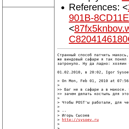
References: <
901B-8CD11E
<
87fx5knbov
C8204146180
Странный способ патчить макось,
же виндовый сафари я так понял 
затронуло. Ну да ладно: хозяин 
01.02.2010, в 20:02, Igor Sysoe
> On Mon, Feb 01, 2010 at 07:56
> 

>> Баг не в сафари а в макосе. 
>> зачем делать костыль для это
> 

> Чтобы POST'ы работали, для че
> 

> -- 

> Игорь Сысоев

> 
http://sysoev.ru
> 

> _____________________________