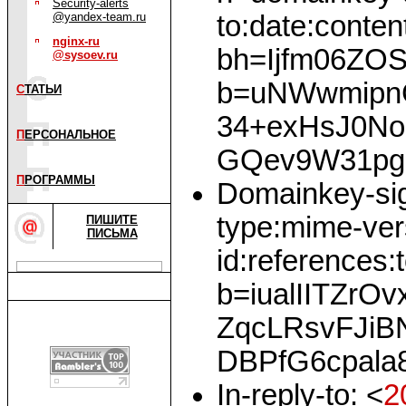
Security-alerts
to:date:conten
@yandex-team.ru
nginx-ru
bh=Ijfm06ZO
@sysoev.ru
b=uNWwmipn
С
ТАТЬИ
34+exHsJ0No
П
ЕРСОНАЛЬНОЕ
GQev9W31pgl
П
РОГРАММЫ
Domainkey-sig
type:mime-vers
ПИШИТЕ
ПИСЬМА
id:references:t
b=iualIITZr
ZqcLRsvFJiB
DBPfG6cpala
In-reply-to: <
2