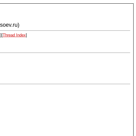
ysoev.ru)
x
][
Thread Index
]