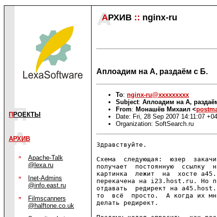
А
РХИВ
::
nginx-ru
Аплоадим на A, раздаём с Б.
To
:
nginx-ru@xxxxxxxxx
Subject
:
Аплоадим на A, раздаём
From
:
Монашёв Михаил <
postm
П
РОЕКТЫ
Date: Fri, 28 Sep 2007 14:11:07 +0
Organization: SoftSearch.ru
АРХИВ
Здравствуйте.

Apache-Talk
Схема  следующая:  юзер  закачи
@lexa.ru
получает  постоянную  ссылку  н
картинка  лежит  на  хосте a45.
Inet-Admins
перекачена на i23.host.ru. Но п
@info.east.ru
отдавать  редирект на a45.host.
то  всё  просто.  А когда их мн
Filmscanners
делать редирект.

@halftone.co.uk