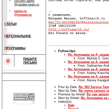
Поэтому хотел спросить, как реа
Security-alerts
@yandex-team.ru
nginx-ru
-- 

@sysoev.ru
С уважением,

mailto:postmaster@xxxxxxxxxxxxx
С
ТАТЬИ
http://softsearch.ru/

Без бэкапа по жизни.

П
ЕРСОНАЛЬНОЕ
П
РОГРАММЫ
Follow-Ups
:
Re: Аплоадим на A, разда
From:
Mykola S. Gre
ПИШИТЕ
Re: Аплоадим на A, раздаё
ПИСЬМА
From:
Sukhachev And
Re: Аплоадим на A, разда
From:
Andrey Kravch
Re: Аплоадим на A, разда
From:
Alexey Karago
Prev by Date:
Re: 503 Service Tem
Next by Date:
Re: nginx сильно 
Previous by thread:
flv: как запр
Next by thread:
Re: Аплоадим на A
Index(es):
Date
Thread