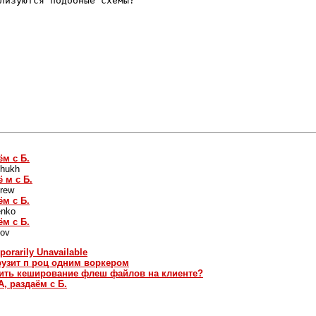
лизуются подобные схемы?

ём с Б.
chukh
 м с Б.
rew
ём с Б.
enko
ём с Б.
dov
porarily Unavailable
грузит п роц одним воркером
етить кеширование флеш файлов на клиенте?
, раздаём с Б.