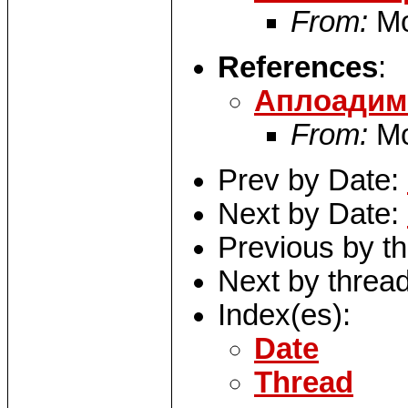
From:
Мо
References
:
Аплоадим 
From:
Мо
Prev by Date:
Next by Date:
Previous by t
Next by threa
Index(es):
Date
Thread