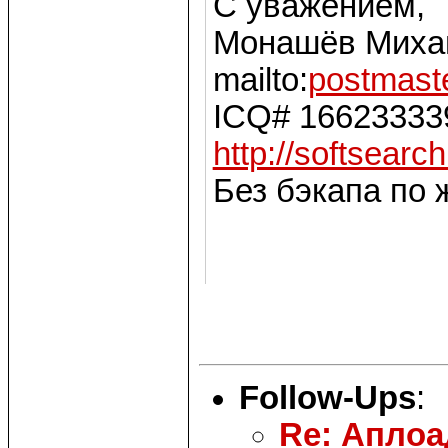
С уважением,
Монашёв Михаил
mailto:
postmast
ICQ# 16623333
http://softsearch
Без бэкапа по 
Follow-Ups
:
Re: Аплоа