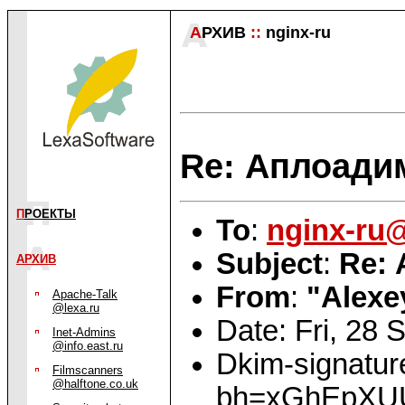
А
РХИВ
::
nginx-ru
Re: Аплоадим
П
РОЕКТЫ
To
:
nginx-ru
Subject
:
Re: 
АРХИВ
From
:
"Alexe
Apache-Talk
@lexa.ru
Date: Fri, 28
Inet-Admins
@info.east.ru
Dkim-signature
Filmscanners
@halftone.co.uk
bh=xGhEpXU