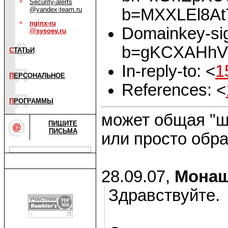
Security-alerts
b=MXXLEl8A
@yandex-team.ru
nginx-ru
Domainkey-sig
@sysoev.ru
b=gKCXAHhV
С
ТАТЬИ
In-reply-to: <
1
П
ЕРСОНАЛЬНОЕ
References: <
П
РОГРАММЫ
может общая "ш
ПИШИТЕ
ПИСЬМА
или просто обр
28.09.07,
Монаш
Здравствуйте.