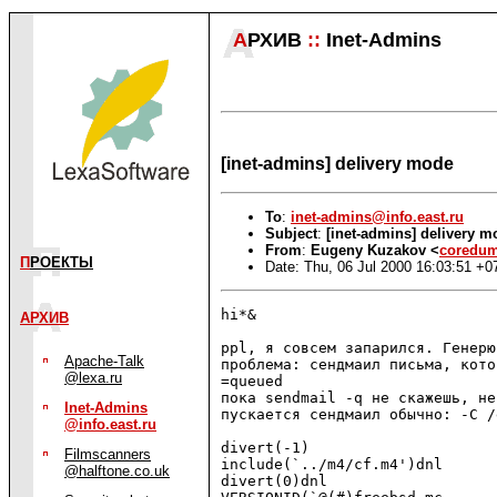
А
РХИВ
::
Inet-Admins
[inet-admins] delivery mode
To
:
inet-admins@info.east.ru
Subject
:
[inet-admins] delivery m
From
:
Eugeny Kuzakov <
coredum
П
РОЕКТЫ
Date: Thu, 06 Jul 2000 16:03:51 +0
hi*&

АРХИВ
ppl, я совсем запарился. Генерю
Apache-Talk
проблема: сендмаил письма, кото
@lexa.ru
=queued

пока sendmail -q не скажешь, не
Inet-Admins
пускается сендмаил обычно: -C /
@info.east.ru
divert(-1)

Filmscanners
include(`../m4/cf.m4')dnl

@halftone.co.uk
divert(0)dnl
