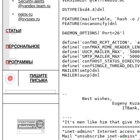
VERSIONID(`@(#)freebsd.mc      
Security-alerts
@yandex-team.ru
OSTYPE(bsd4.4)dnl

nginx-ru
@sysoev.ru
FEATURE(mailertable, `hash -o /
FEATURE(nocanonify)dnl

С
ТАТЬИ
DAEMON_OPTIONS(`Port=26')

define(`confNO_RCPT_ACTION', `a
П
ЕРСОНАЛЬНОЕ
define(`confMAX_MIME_HEADER_LEN
define(`UUCP_MAILER_MAX', `5000
define(`SMTP_MAILER_MAX', `5000
define(`confHOST_STATUS_DIRECTO
П
РОГРАММЫ
define(`confSINGLE_THREAD_DELIV
MAILER(smtp)dnl

MAILER(uucp)dnl

ПИШИТЕ
ПИСЬМА
-- 

	Best wishes,

		    Eugeny Kuzakov, SA

			ITBank, Omsk

----

"It's men like him that give th
===============================
"inet-admins" Internet access m
Mail "unsubscribe inet-admins" 