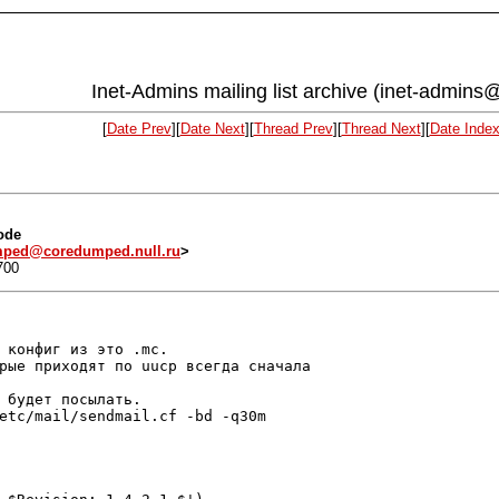
Inet-Admins mailing list archive (inet-admins@
[
Date Prev
][
Date Next
][
Thread Prev
][
Thread Next
][
Date Inde
ode
ped@coredumped.null.ru
>
700
 конфиг из это .mc.

рые приходят по uucp всегда сначала

 будет посылать.

etc/mail/sendmail.cf -bd -q30m
