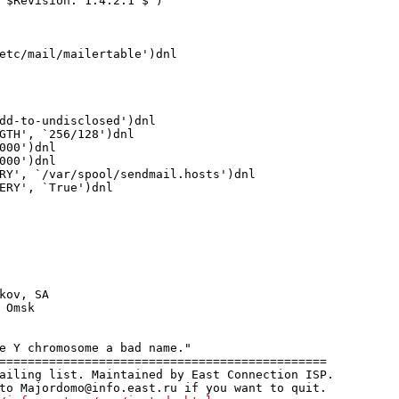
 $Revision: 1.4.2.1 $')

etc/mail/mailertable')dnl

dd-to-undisclosed')dnl

GTH', `256/128')dnl

000')dnl

000')dnl

RY', `/var/spool/sendmail.hosts')dnl

ERY', `True')dnl

e Y chromosome a bad name."

==============================================

ailing list. Maintained by East Connection ISP.

to Majordomo@info.east.ru if you want to quit.
