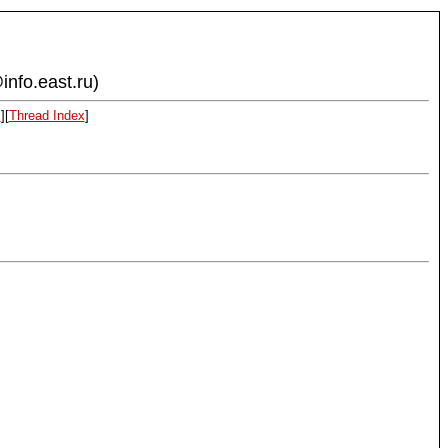
info.east.ru)
x
][
Thread Index
]