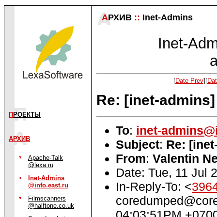
А
РХИВ
::
Inet-Admins
Inet-Admi
a
[
Date Prev
][
Dat
Re: [inet-admins
П
РОЕКТЫ
To
:
inet-admins@i
АРХИВ
Subject
:
Re: [ine
From
:
Valentin N
Apache-Talk
@lexa.ru
Date: Tue, 11 Jul
Inet-Admins
In-Reply-To: <
396
@info.east.ru
coredumped@coredu
Filmscanners
@halftone.co.uk
04:03:51PM +070