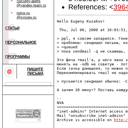
Security-alerts
References: <
396
@yandex-team.ru
nginx-ru
@sysoev.ru
Hello Eugeny Kuzakov! 

С
ТАТЬИ
 Thu, Jul 06, 2000 at 16:03:51,
> ppl, я совсем запарился. Гене
П
ЕРСОНАЛЬНОЕ
> проблема: сендмаил письма, ко
> =queued

> пока sendmail -q не скажешь, 
П
РОГРАММЫ
Это фича rmail'а, у него явно з
менять на -odb не советую - пот
Если тачка домашняя, то можно п
ПИШИТЕ
Перекомпилировать rmail не надо
ПИСЬМА
> пускается сендмаил обычно: -C
А зачем 30 минут? Поставь кажду
--

NVA

===============================
"inet-admins" Internet access m
Mail "unsubscribe inet-admins" 
Archive is accessible on 
http:/