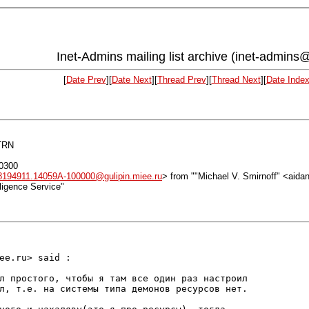
Inet-Admins mailing list archive (inet-admins@
[
Date Prev
][
Date Next
][
Thread Prev
][
Thread Next
][
Date Inde
ETRN
+0300
8194911.14059A-100000@gulipin.miee.ru
> from ""Michael V. Smirnoff" <aid
lligence Service"
ee.ru> said :

л простого, чтобы я там все один раз настроил

л, т.е. на системы типа демонов ресурсов нет.
