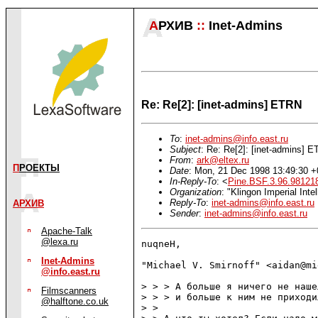
А
РХИВ
::
Inet-Admins
Re: Re[2]: [inet-admins] ETRN
To
:
inet-admins@info.east.ru
Subject
: Re: Re[2]: [inet-admins] 
From
:
ark@eltex.ru
П
РОЕКТЫ
Date
: Mon, 21 Dec 1998 13:49:30 
In-Reply-To
: <
Pine.BSF.3.96.98121
Organization
: "Klingon Imperial Inte
Reply-To
:
inet-admins@info.east.ru
АРХИВ
Sender
:
inet-admins@info.east.ru
Apache-Talk
@lexa.ru
nuqneH,

Inet-Admins
"Michael V. Smirnoff" <aidan@mi
@info.east.ru
> > > А больше я ничего не наше
Filmscanners
> > > и больше к ним не приходи
@halftone.co.uk
> > 
