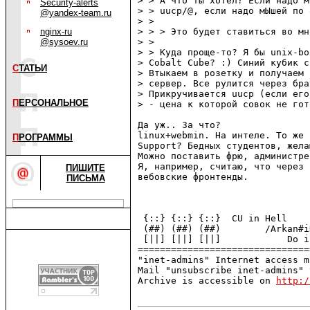
> > А что ты хотел? Если надо м
Security-alerts
> > uucp/@, если надо мЫшей по 
@yandex-team.ru
> > 

nginx-ru
> > > Это будет ставиться во мн
@sysoev.ru
> > 

> > Куда проще-то? Я бы unix-bo
> Cobalt Cube? :) Синий кубик с
С
ТАТЬИ
> Втыкаем в розетку и получаем 
> сервер. Все рулится через бра
> Прикручивается uucp (если его
П
ЕРСОНАЛЬНОЕ
> - цена к которой совок не гот
Да уж.. За что?

linux+webmin. На интеле. То же 
П
РОГРАММЫ
Support? Бедных студентов, жела
Можно поставить фрю, администре
Я, например, считаю, что через 
ПИШИТЕ
вебовские фронтенды.

ПИСЬМА
                               
 {::} {::} {::}  CU in Hell    
 (##) (##) (##)        /Arkan#i
 [||] [||] [||]            Do i
===============================
"inet-admins" Internet access m
Mail "unsubscribe inet-admins" 
Archive is accessible on 
http:/