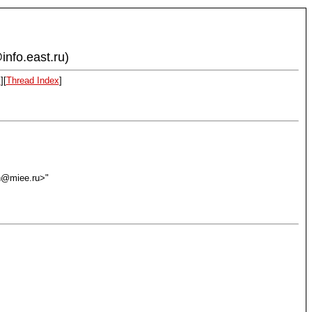
info.east.ru)
x
][
Thread Index
]
an@miee.ru>"