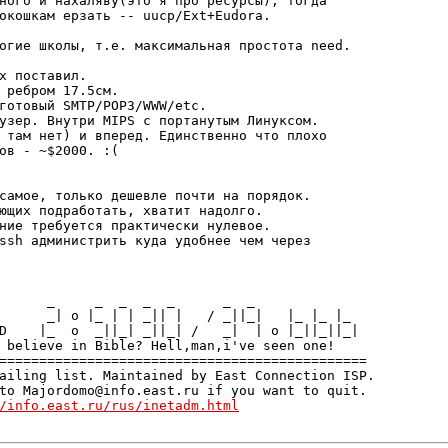
ного и нахаляву(это я про ресурсы), тогда

окошкам ерзать -- uucp/Ext+Eudora.

огие школы, т.е. максимальная простота need.

x поставил.

 ребром 17.5см.

готовый SMTP/POP3/WWW/etc.

узер. Внутри MIPS с портанутым Линуксом.

 там нет) и вперед. Единственно что плохо

ов - ~$2000. :(

самое, только дешевле почти на порядок.

ющих подработать, хватит надолго. 

ние требуется практически нулевое.

ssh администрить куда удобнее чем через

      _     _  _  _  _      _  _

      _| o |_ | | _|| |   / _||_|   |_ |_ |_

D    |_  o  _||_| _||_| /   _|  | o |_||_||_|

 believe in Bible? Hell,man,i've seen one!

==============================================

ailing list. Maintained by East Connection ISP.

to Majordomo@info.east.ru if you want to quit.

/info.east.ru/rus/inetadm.html