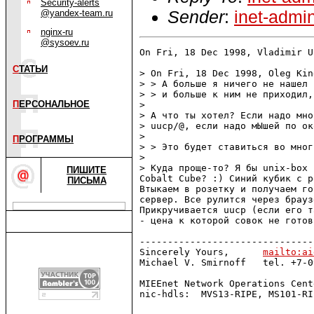
Security-alerts
Sender
:
inet-admi
@yandex-team.ru
nginx-ru
@sysoev.ru
On Fri, 18 Dec 1998, Vladimir U
С
ТАТЬИ
> On Fri, 18 Dec 1998, Oleg Kin
> > А больше я ничего не нашел 
> > и больше к ним не приходил,
П
ЕРСОНАЛЬНОЕ
> 

> А что ты хотел? Если надо мно
> uucp/@, если надо мЫшей по ок
> 

П
РОГРАММЫ
> > Это будет ставиться во мног
> 

> Куда проще-то? Я бы unix-box 
ПИШИТЕ
Cobalt Cube? :) Синий кубик с р
ПИСЬМА
Втыкаем в розетку и получаем го
сервер. Все рулится через брауз
Прикручивается uucp (если его т
- цена к которой совок не готов
-------------------------------
Sincerely Yours,      
mailto:ai
Michael V. Smirnoff   tel. +7-0
MIEEnet Network Operations Cente
nic-hdls:  MVS13-RIPE, MS101-RIP