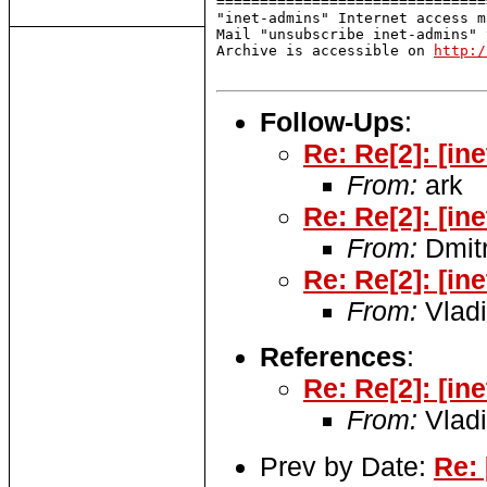
===============================
"inet-admins" Internet access m
Mail "unsubscribe inet-admins" 
Archive is accessible on 
http:/
Follow-Ups
:
Re: Re[2]: [i
From:
ark
Re: Re[2]: [i
From:
Dmitr
Re: Re[2]: [i
From:
Vladi
References
:
Re: Re[2]: [i
From:
Vladi
Prev by Date:
Re: 