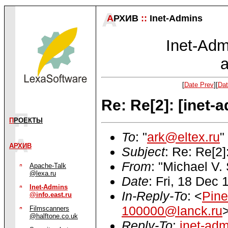
А
РХИВ
::
Inet-Admins
Inet-Admi
a
[
Date Prev
][
Dat
Re: Re[2]: [inet
П
РОЕКТЫ
To
: "
ark@eltex.ru
"
АРХИВ
Subject
: Re: Re[2
From
: "Michael V.
Apache-Talk
@lexa.ru
Date
: Fri, 18 Dec
Inet-Admins
In-Reply-To
: <
Pin
@info.east.ru
100000@lanck.ru
Filmscanners
@halftone.co.uk
Reply-To
:
inet-adm