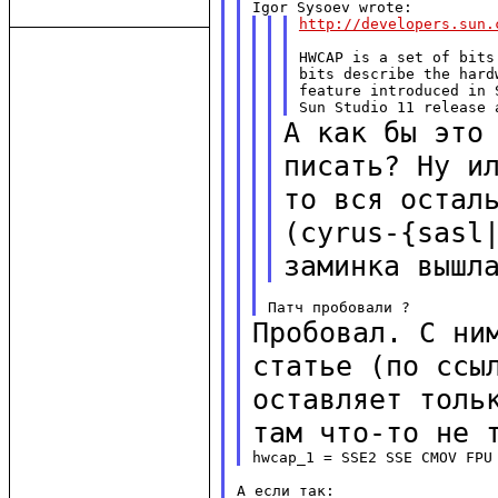
http://developers.sun.
HWCAP is a set of bits
bits describe the hard
feature introduced in 
А как бы это
писать? Ну и
то вся остал
(cyrus-{sasl
заминка
вышл
Пробовал. С ни
статье (по сс
оставляет толь
там что-то не 
А если так:
