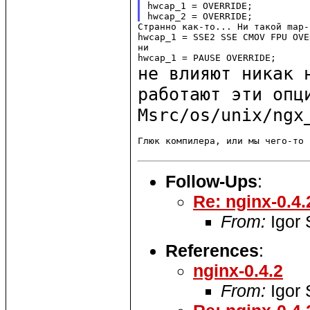
hwcap_1 = OVERRIDE;

Странно как-то... Ни такой map-
hwcap_1 = SSE2 SSE CMOV FPU OVE
ни

не влияют никак 
работают эти оп
Msrc/os/unix/ngx
Глюк компилера, или мы чего-то 
Follow-Ups
:
Re: nginx-0.4.
From:
Igor
References
:
nginx-0.4.2
From:
Igor