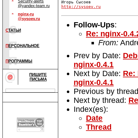
Security-alerts
@yandex-team.ru
http://sysoev.ru
nginx-ru
@sysoev.ru
Follow-Ups
:
С
ТАТЬИ
Re: nginx-0.4.
From:
Andre
П
ЕРСОНАЛЬНОЕ
Prev by Date:
Deb
П
РОГРАММЫ
nginx-0.4.1
Next by Date:
Re:
ПИШИТЕ
ПИСЬМА
nginx-0.4.1
Previous by threa
Next by thread:
Re
Index(es):
Date
Thread