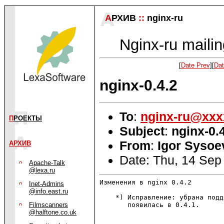
А
РХИВ
::
nginx-ru
Nginx-ru mailin
[
Date Prev
][
Dat
nginx-0.4.2
To
:
nginx-ru@xxx
П
РОЕКТЫ
Subject
:
nginx-0.
From
:
Igor Sysoe
АРХИВ
Date: Thu, 14 Se
Apache-Talk
@lexa.ru
Изменения в nginx 0.4.2        
Inet-Admins
@info.east.ru
    *) Исправление: убрана подд
       появилась в 0.4.1.

Filmscanners
@halftone.co.uk