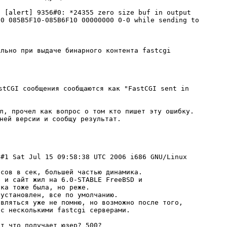
 [alert] 9356#0: *24355 zero size buf in output

0 085B5F10-085B6F10 00000000 0-0 while sending to

льно при выдаче бинарного контента fastcgi

stCGI сообщения сообщаются как "FastCGI sent in

л, прочел как вопрос о том кто пишет эту ошибку.

#1 Sat Jul 15 09:58:38 UTC 2006 i686 GNU/Linux

сов в сек, большей частью динамика.

 и сайт жил на 6.0-STABLE FreeBSD и

ка тоже была, но реже.

установлен, все по умолчанию.

вляться уже не помню, но возможно после того,

c несколькими fastcgi серверами.
