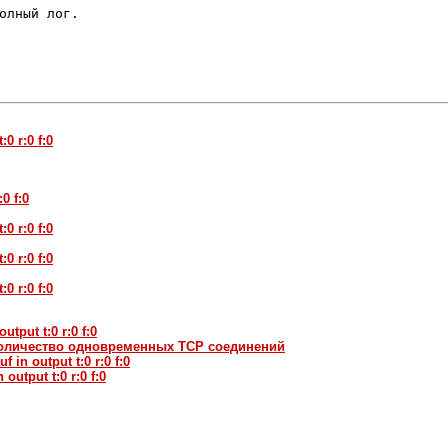
олный лог.

:0 r:0 f:0
:0 f:0
:0 r:0 f:0
:0 r:0 f:0
:0 r:0 f:0
output t:0 r:0 f:0
Количество одновременных TCP соединений
f in output t:0 r:0 f:0
 output t:0 r:0 f:0