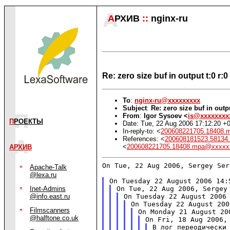
А
РХИВ
::
nginx-ru
Re: zero size buf in output t:0 r:0 
To
:
nginx-ru@xxxxxxxxx
Subject
:
Re: zero size buf in output
From
:
Igor Sysoev <
is@xxxxxxxx
П
РОЕКТЫ
Date: Tue, 22 Aug 2006 17:12:20 +
In-reply-to: <
200608221705.18408
References: <
200608181523.5813
<
200608221705.18408.mpa@xxxxx
АРХИВ
On Tue, 22 Aug 2006, Sergey Ser
Apache-Talk
@lexa.ru
Inet-Admins
@info.east.ru
Filmscanners
@halftone.co.uk
В лог переодически 