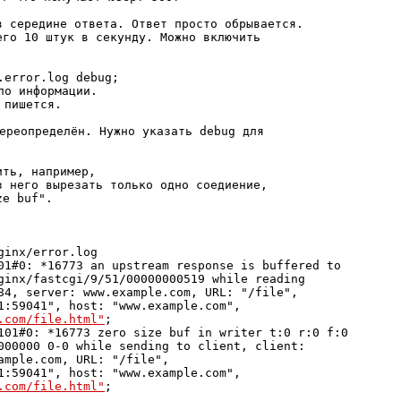
 середине ответа. Ответ просто обрывается.

го 10 штук в секунду. Можно включить

error.log debug;

о информации.

ереопределён. Нужно указать debug для

ть, например,

 него вырезать только одно соедиение,

inx/error.log

01#0: *16773 an upstream response is buffered to

ginx/fastcgi/9/51/00000000519 while reading

84, server: www.example.com, URL: "/file",

1:59041", host: "www.example.com",

.com/file.html"
;

101#0: *16773 zero size buf in writer t:0 r:0 f:0

000000 0-0 while sending to client, client:

ample.com, URL: "/file",

1:59041", host: "www.example.com",

.com/file.html"