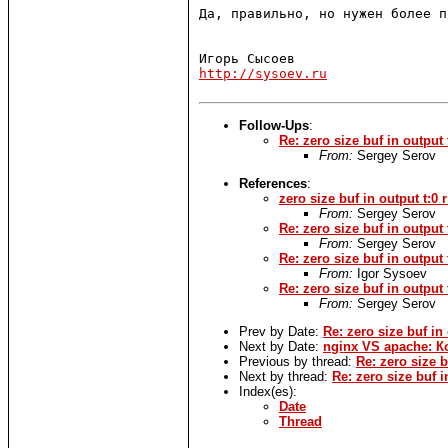
Да, правильно, но нужен более п
http://sysoev.ru
Follow-Ups
:
Re: zero size buf in output t
From:
Sergey Serov
References
:
zero size buf in output t:0 r
From:
Sergey Serov
Re: zero size buf in output t
From:
Sergey Serov
Re: zero size buf in output t
From:
Igor Sysoev
Re: zero size buf in output t
From:
Sergey Serov
Prev by Date:
Re: zero size buf in 
Next by Date:
nginx VS apache: 
Previous by thread:
Re: zero size bu
Next by thread:
Re: zero size buf in
Index(es):
Date
Thread