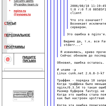
Security-alerts
@yandex-team.ru
2006/08/18 11:19:45
t:0 r:0 f:0 085B5F1
nginx-ru
client

@sysoev.ru
Что это означает?

С
ТАТЬИ
Возникает исключите
П
ЕРСОНАЛЬНОЕ
Видимо да, т.к. все Fa
П
РОГРАММЫ
Я извиняюсь, криво проче
ПИШИТЕ
ПИСЬМА
Обновил, ошибка осталась.

# uname -a

Linux cunk.net 2.6.8-3-k7 
Траффик - порядка 10 запро
Когда траффика было меньше
nginx/0.3.54 то такая ошиб
Размер буферов fastcgi не 
Когда это ошибка стала поя
как был настроен upstream 