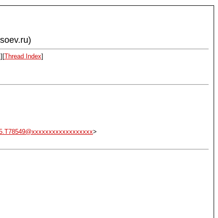
ysoev.ru)
x
][
Thread Index
]
5.T78549@xxxxxxxxxxxxxxxxxx
>