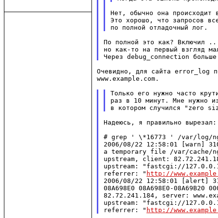
Нет, обычно она происходит в
Это хорошо, что запросов все
По полной это как? Включил ...
но как-то на первый взгляд мал
Очевидно, для сайта error_log п
www.example.com.

Только его нужно часто крути
раз в 10 минут. Мне нужно из
Надеюсь, я правильно вырезал:

# grep ' \*16773 ' /var/log/ng
2006/08/22 12:58:01 [warn] 31
a temporary file /var/cache/n
upstream, client: 82.72.241.1
upstream: "fastcgi://127.0.0.
referrer: "
http://www.example
2006/08/22 12:58:01 [alert] 3
08A698E0 08A698E0-08A69B20 00
82.72.241.184, server: www.ex
upstream: "fastcgi://127.0.0.
referrer: "
http://www.example