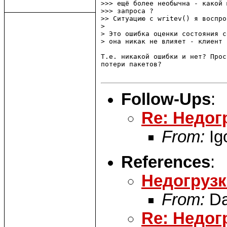
>>> ещё более необычна - какой 
>>> запроса ?

>> Ситуацию с writev() я воспро
> 

> Это ошибка оценки состояния с
> она никак не влияет - клиент 
Т.е. никакой ошибки и нет? Прос
потери пакетов?

Follow-Ups
:
Re: Недог
From:
Ig
References
:
Недогрузк
From:
Da
Re: Недог