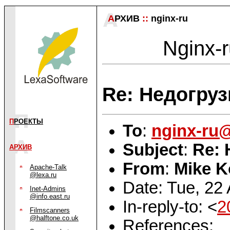
А
РХИВ
::
nginx-ru
Nginx-r
Re: Недогруз
П
РОЕКТЫ
To
:
nginx-ru
Subject
:
Re: 
АРХИВ
From
:
Mike K
Apache-Talk
@lexa.ru
Date: Tue, 22
Inet-Admins
@info.east.ru
In-reply-to: <
2
Filmscanners
@halftone.co.uk
References: