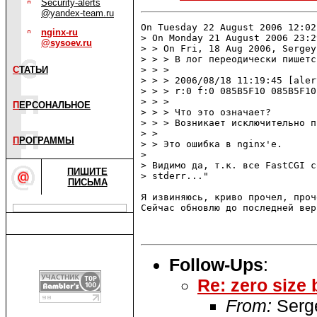
Security-alerts
@yandex-team.ru
On Tuesday 22 August 2006 12:02
nginx-ru
> On Monday 21 August 2006 23:2
@sysoev.ru
> > On Fri, 18 Aug 2006, Sergey
> > > В лог переодически пишетс
С
ТАТЬИ
> > >

> > > 2006/08/18 11:19:45 [aler
> > > r:0 f:0 085B5F10 085B5F10
> > >

П
ЕРСОНАЛЬНОЕ
> > > Что это означает?

> > > Возникает исключительно п
> >

П
РОГРАММЫ
> > Это ошибка в nginx'е.

>

> Видимо да, т.к. все FastCGI с
ПИШИТЕ
> stderr..."

ПИСЬМА
Я извиняюсь, криво прочел, проч
Сейчас обновлю до последней вер
Follow-Ups
:
Re: zero size b
From:
Serg