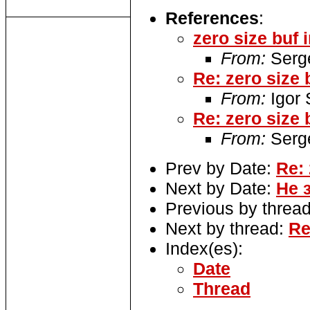
References
:
zero size buf i
From:
Serg
Re: zero size b
From:
Igor
Re: zero size b
From:
Serg
Prev by Date:
Re: 
Next by Date:
Не 
Previous by threa
Next by thread:
Re
Index(es):
Date
Thread