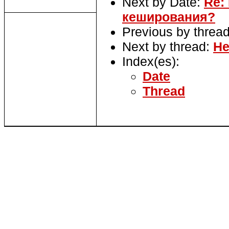
Next by Date:
Re:
кеширования?
Previous by threa
Next by thread:
Не
Index(es):
Date
Thread