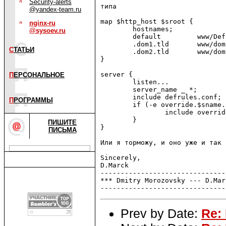
Security-alerts
типа

@yandex-team.ru
map $http_host $sroot {

nginx-ru
        hostnames;

@sysoev.ru
        default         www/Def
        .dom1.tld       www/dom1
С
ТАТЬИ
        .dom2.tld       www/dom2
}

server {

П
ЕРСОНАЛЬНОЕ
        listen...

        server_name _ *;

        include defrules.conf;

П
РОГРАММЫ
        if (-e override.$sname.
                include overrid
        }

ПИШИТЕ
}

ПИСЬМА
Или я торможу, и оно уже и так 
Sincerely,

D.Marck                        
-------------------------------
*** Dmitry Morozovsky --- D.Mar
Prev by Date:
Re: