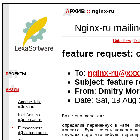
А
РХИВ
::
nginx-ru
Nginx-ru mailin
[
Date Prev
][
Dat
feature request: 
To
:
nginx-ru@xxx
П
РОЕКТЫ
Subject
:
feature 
From
:
Dmitry Mo
АРХИВ
Date: Sat, 19 Aug
Apache-Talk
@lexa.ru
Inet-Admins
Вот чего хочется:

@info.east.ru
определив переменную в мапе, им
Filmscanners
конфига. Будет очень полезно дл
@halftone.co.uk
случаях надо что-нибудь переопр