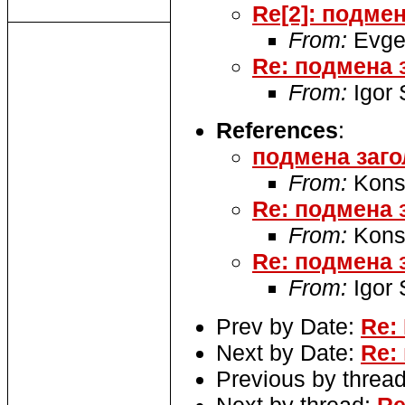
Re[2]: подмен
From:
Evge
Re: подмена з
From:
Igor
References
:
подмена заго
From:
Konst
Re: подмена з
From:
Konst
Re: подмена з
From:
Igor
Prev by Date:
Re:
Next by Date:
Re:
Previous by threa
Next by thread:
Re