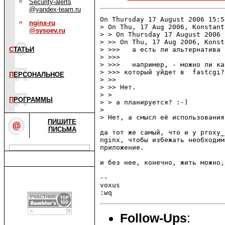
Security-alerts
@yandex-team.ru
On Thursday 17 August 2006 15:5
nginx-ru
> On Thu, 17 Aug 2006, Konstant
@sysoev.ru
> > On Thursday 17 August 2006 
> >> On Thu, 17 Aug 2006, Konst
С
ТАТЬИ
> >>>   а есть ли альтернатива 
> >>>

> >>>   например, - можно ли ка
> >>> который уйдет в  fastcgi?

П
ЕРСОНАЛЬНОЕ
> >>

> >> Нет.

> >

П
РОГРАММЫ
> > а планируется? :-)

>

> Нет, а смысл её использования 
ПИШИТЕ
ПИСЬМА
да тот же самый, что и у proxy_
nginx, чтобы избежать необходим
приложение.

и без нее, конечно, жить можно,
-- 

voxus

Follow-Ups
: