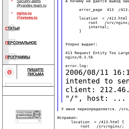
А почему не дается вывод оши
Security-alerts
@yandex-team.ru
      error_page  413  /413.
nginx-ru
@sysoev.ru
      location  = /413.html 
          root   /srv/nginx;
          internal;

С
ТАТЬИ
      }

П
ЕРСОНАЛЬНОЕ
Упорно выдает:

413 Request Entity Too Large
nginx/0.3.56

П
РОГРАММЫ
ПИШИТЕ
2006/08/11 16:
ПИСЬМА
intented to se
client: 212.46
"/", host: ...
Исправил:

      location  = /413.html {

          root   /srv/nginx/;
