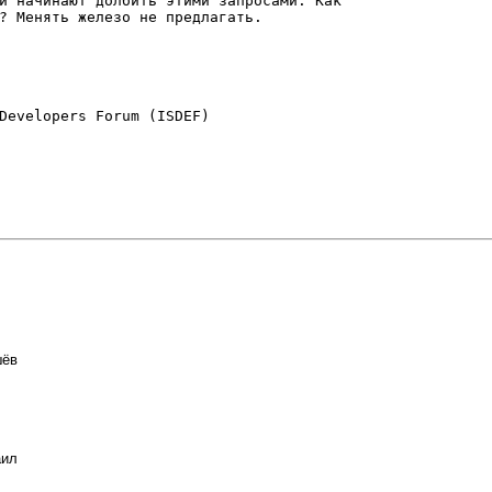
и начинают долбить этими запросами. Как

? Менять железо не предлагать.

шёв
аил