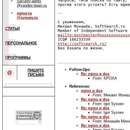
запросы, типа поиска по сайту, 
Security-alerts
против этого устоять? Есть идеи
@yandex-team.ru
nginx-ru
--

@sysoev.ru
С уважением,

Михаил Монашёв, SoftSearch.ru

С
ТАТЬИ
mailto:postmaster@xxxxxxxxxxxxx
П
ЕРСОНАЛЬНОЕ
http://softsearch.ru/

Без бэкапа по жизни.

П
РОГРАММЫ
Follow-Ups
:
ПИШИТЕ
Re: nginx и dos
ПИСЬМА
From:
KPOXA
References
:
nginx и dos
From:
Михаил Мона
Re: nginx и dos
From:
Igor Sysoev
Re: nginx и dos
From:
Igor Sysoev
Re: nginx и dos
From:
Монашёв Мих
Re: nginx и dos
From:
Igor Sysoev