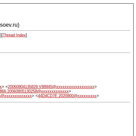
ysoev.ru)
x
][
Thread Index
]
x
> <
20060804135829.V88945@xxxxxxxxxxxxxxxxxx
>
866.20060805130258@xxxxxxxxxxxxx
>
5@xxxxxxxxxxxxx
> <
44D4CD7E.2020900@xxxxxxxxx
>