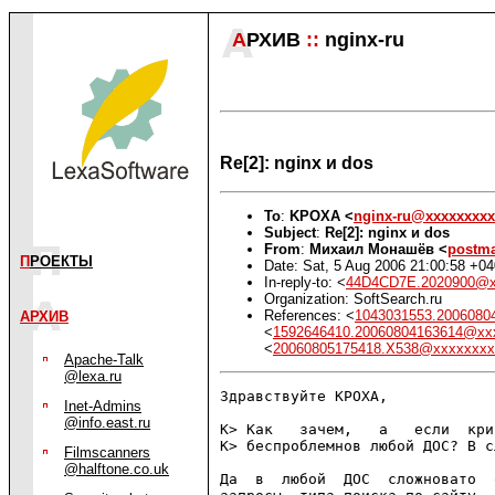
А
РХИВ
::
nginx-ru
Re[2]: nginx и dos
To
:
KPOXA <
nginx-ru@xxxxxxxxx
Subject
:
Re[2]: nginx и dos
From
:
Михаил Монашёв <
postm
П
РОЕКТЫ
Date: Sat, 5 Aug 2006 21:00:58 +0
In-reply-to: <
44D4CD7E.2020900@x
Organization: SoftSearch.ru
References: <
1043031553.200608
АРХИВ
<
1592646410.20060804163614@xx
<
20060805175418.X538@xxxxxxxx
Apache-Talk
@lexa.ru
Здравствуйте KPOXA,

Inet-Admins
@info.east.ru
K> Как   зачем,   а   если  кри
K> беспроблемнов любой ДОС? В с
Filmscanners
@halftone.co.uk
Да  в  любой  ДОС  сложновато  