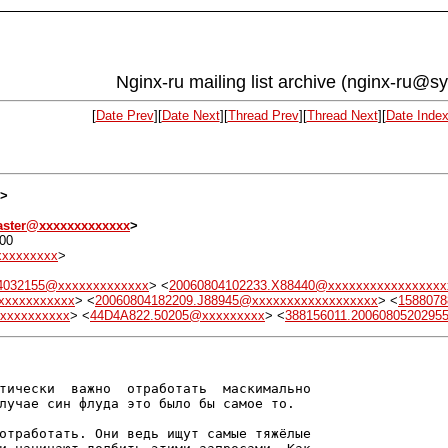
Nginx-ru mailing list archive (nginx-ru@s
[
Date Prev
][
Date Next
][
Thread Prev
][
Thread Next
][
Date Inde
>
aster@xxxxxxxxxxxxx
>
400
xxxxxxxx
>
04032155@xxxxxxxxxxxxx
> <
20060804102233.X88440@xxxxxxxxxxxxxxxxx
xxxxxxxxxxx
> <
20060804182209.J88945@xxxxxxxxxxxxxxxxxx
> <
1588078
xxxxxxxxxx
> <
44D4A822.50205@xxxxxxxxx
> <
388156011.2006080520295
тически  важно  отработать  маскимально

лучае син флуда это было бы самое то.

отработать. Они ведь ищут самые тяжёлые
