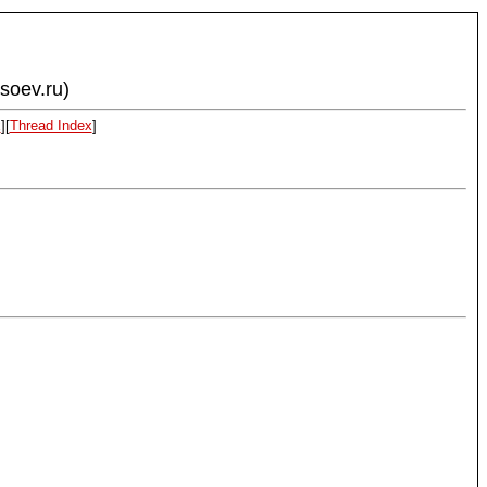
ysoev.ru)
x
][
Thread Index
]