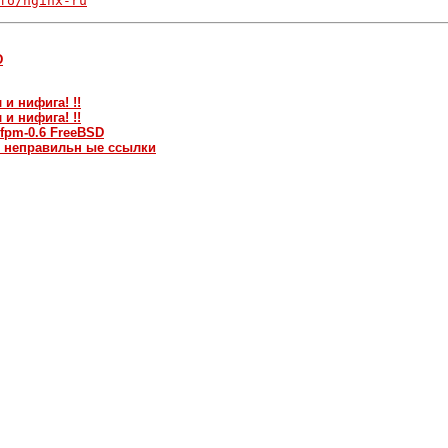
fo/nginx-ru
D
 и нифига! !!
 и нифига! !!
-fpm-0.6 FreeBSD
т неправильн ые ссылки