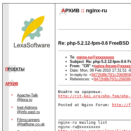
А
РХИВ
::
nginx-ru
Re: php-5.2.12-fpm-0.6 FreeBSD
To
:
nginx-ru@xxxxxxxxx
Subject
:
Re: php-5.2.12-fpm-0.6 
From
:
"CR" <
nginx-forum@xxxxx
П
РОЕКТЫ
Date: Mon, 08 Feb 2010 17:31:51 -
In-reply-to: <
8472fd8b75f1c20608f4
References: <
8472fd8b75f1c20608f
АРХИВ
Apache-Talk
http://rit-kpi.org/php-fpm/php-
@lexa.ru
Posted at Nginx Forum: 
http://f
Inet-Admins
@info.east.ru
_______________________________
Filmscanners
nginx-ru mailing list

@halftone.co.uk