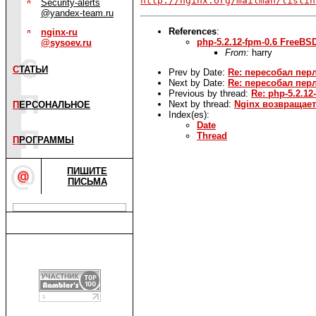
http://nginx.org/mailman/listin
Security-alerts
@yandex-team.ru
References
:
nginx-ru
php-5.2.12-fpm-0.6 FreeBS
@sysoev.ru
From:
harry
С
ТАТЬИ
Prev by Date:
Re: пересобал перл
Next by Date:
Re: пересобал перл
Previous by thread:
Re: php-5.2.12
Next by thread:
Nginx возвращае
П
ЕРСОНАЛЬНОЕ
Index(es):
Date
Thread
П
РОГРАММЫ
ПИШИТЕ
ПИСЬМА