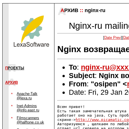
А
РХИВ
::
nginx-ru
Nginx-ru mailin
[
Date Prev
][
Dat
Nginx возвраща
To
:
nginx-ru@xxx
П
РОЕКТЫ
Subject
:
Nginx в
From
:
"osipen" <
АРХИВ
Date: Fri, 29 Jan 
Apache-Talk
@lexa.ru
Inet-Admins
Всем привет!

@info.east.ru
Есть такая замечательная штука 
работает оно на java. Суть проб
Filmscanners
скрине->
http://www.picamatic.co
@halftone.co.uk
Авторизуемся , щелкаем по любой
отдает url сервера на котором з