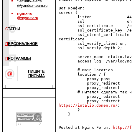
Security-alerts
@yandex-team.ru
Вот конфиг:

server {

nginx-ru
        listen               443
@sysoev.ru
        ssl                  on;
        ssl_certificate      /e
С
ТАТЬИ
        ssl_certificate_key  /e
        ssl_client_certificate 
certificate

        ssl_verify_client on;

П
ЕРСОНАЛЬНОЕ
        ssl_verify_depth 2;

        server_name intalio.lav
П
РОГРАММЫ
        access_log  /var/log/ng
        # Main location

ПИШИТЕ
        location / {

ПИСЬМА
            proxy_pass         
            proxy_redirect     o
            proxy_redirect     
        # Пытался сделать так н
            proxy_redirect     
            proxy_redirect     
https://intalio.domen.ru/
;

        }

    }

Posted at Nginx Forum: 
http://f