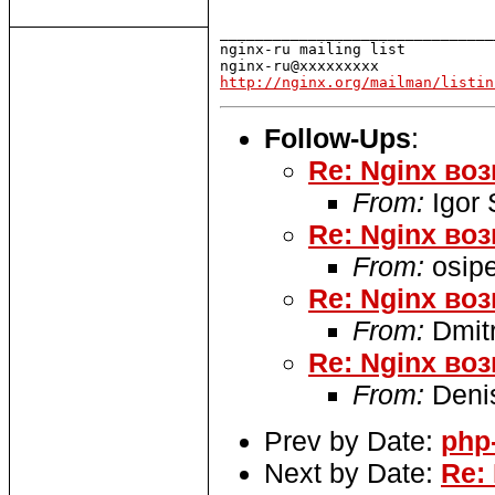
_______________________________
nginx-ru mailing list

http://nginx.org/mailman/listin
Follow-Ups
:
Re: Nginx во
From:
Igor
Re: Nginx во
From:
osip
Re: Nginx во
From:
Dmitr
Re: Nginx во
From:
Deni
Prev by Date:
php
Next by Date:
Re: