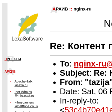
А
РХИВ
::
nginx-ru
N
Re: Контент 
П
РОЕКТЫ
To
:
nginx-ru
Subject
:
Re: 
АРХИВ
From
:
"tazija
Apache-Talk
@lexa.ru
Date: Sat, 06
Inet-Admins
@info.east.ru
In-reply-to:
Filmscanners
@halftone.co.uk
<
53c4b70e41e