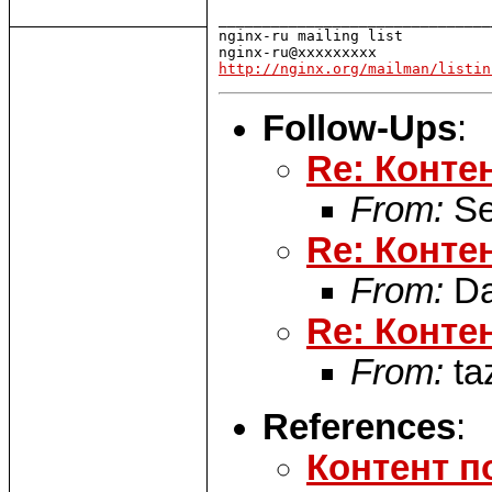
_______________________________
nginx-ru mailing list

http://nginx.org/mailman/listin
Follow-Ups
:
Re: Контен
From:
Se
Re: Контен
From:
Da
Re: Контен
From:
taz
References
:
Контент по