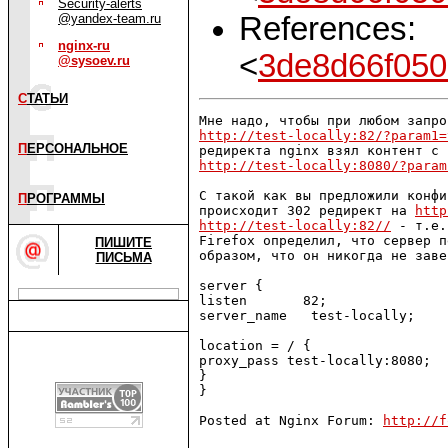
Security-alerts
References:
@yandex-team.ru
nginx-ru
<
3de8d66f050
@sysoev.ru
С
ТАТЬИ
http://test-locally:82/?param1=
П
ЕРСОНАЛЬНОЕ
http://test-locally:8080/?param
С такой как вы предложили конфи
П
РОГРАММЫ
происходит 302 редирект на 
http
http://test-locally:82//
 - т.е.
Firefox определил, что сервер п
ПИШИТЕ
образом, что он никогда не заве
ПИСЬМА
server {

listen       82;

server_name   test-locally;

location = / {

proxy_pass test-locally:8080;

}

}

Posted at Nginx Forum: 
http://f