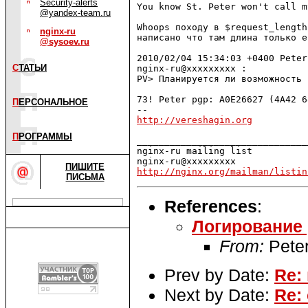
Security-alerts
You know St. Peter won't call m
@yandex-team.ru
Whoops походу в $request_length
nginx-ru
написано что там длина только е
@sysoev.ru
2010/02/04 15:34:03 +0400 Peter
С
ТАТЬИ
nginx-ru@xxxxxxxxx :

PV> Планируется ли возможность 
73! Peter pgp: A0E26627 (4A42 6
П
ЕРСОНАЛЬНОЕ
http://vereshagin.org
П
РОГРАММЫ
_______________________________
nginx-ru mailing list

ПИШИТЕ
http://nginx.org/mailman/listin
ПИСЬМА
References
:
Логирование 
From:
Peter
Prev by Date:
Re:
Next by Date:
Re: 