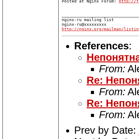
Posted at Nginx Forum: 
http://f
_______________________________
nginx-ru mailing list

http://nginx.org/mailman/listin
References
:
Непонятна
From:
Al
Re: Непон
From:
Al
Re: Непон
From:
Al
Prev by Date: