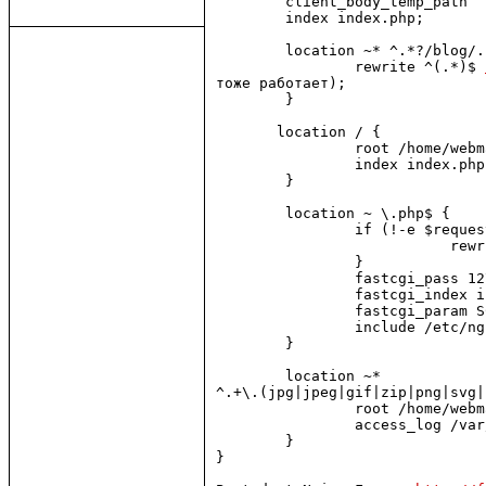
        client_body_temp_path  
        index index.php;

        location ~* ^.*?/blog/.
                rewrite ^(.*)$ 
тоже работает);

        }

       location / {

                root /home/webma
                index index.php;
        }

        location ~ \.php$ {

                if (!-e $reques
                           rewr
                }

                fastcgi_pass 12
                fastcgi_index i
                fastcgi_param S
                include /etc/ng
        }

        location ~* 

^.+\.(jpg|jpeg|gif|zip|png|svg|
                root /home/webma
                access_log /var
        }

}
