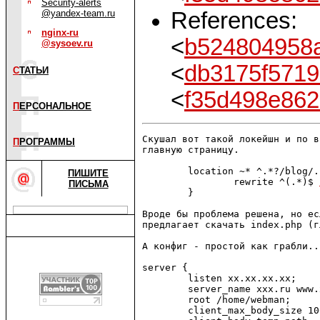
Security-alerts
References:
@yandex-team.ru
nginx-ru
<
b524804958a
@sysoev.ru
<
db3175f5719
С
ТАТЬИ
<
f35d498e862
П
ЕРСОНАЛЬНОЕ
Скушал вот такой локейшн и по в
П
РОГРАММЫ
главную страницу. 

        location ~* ^.*?/blog/.
ПИШИТЕ
                rewrite ^(.*)$ 
ПИСЬМА
        }

Вроде бы проблема решена, но ес
предлагает скачать index.php (г
А конфиг - простой как грабли..

server {

        listen xx.xx.xx.xx;

        server_name xxx.ru www.
        root /home/webman;

        client_max_body_size 100