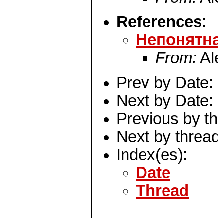
References
:
Непонятна
From:
Al
Prev by Date:
Next by Date:
Previous by t
Next by threa
Index(es):
Date
Thread