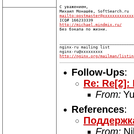
С уважением,

mailto:postmaster@xxxxxxxxxxxxx
http://michael.mindmix.ru/

Без бэкапа по жизни.

_______________________________
nginx-ru mailing list

http://nginx.org/mailman/listin
Follow-Ups
:
Re: Re[2]
From:
Yu
References
:
Поддержка
From:
Ni