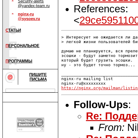
Security-alerts
References:
@yandex-team.ru
nginx-ru
<
29ce595110
@sysoev.ru
С
ТАТЬИ
> Интересует не ожидается ли да
> легкой жизни пользователей би
П
ЕРСОНАЛЬНОЕ
думаю не планируется, вся преле
эсошки - будут заметно тормозит
который будет грузить эсошки.

П
РОГРАММЫ
ну - это будет точно тормоз...

_______________________________
ПИШИТЕ
nginx-ru mailing list

ПИСЬМА
http://nginx.org/mailman/listin
Follow-Ups
:
Re: Подде
From:
Ni