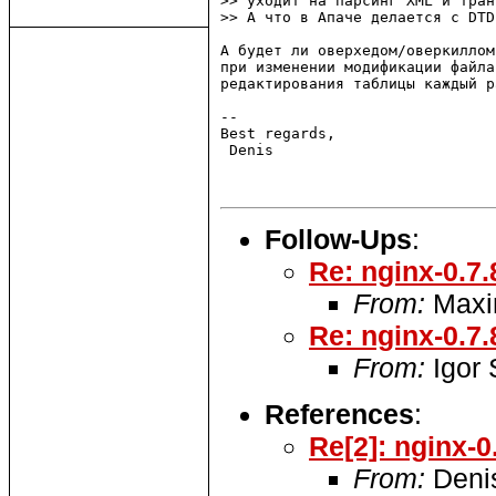
>> уходит на парсинг XML и тран
>> А что в Апаче делается с DTD
А будет ли оверхедом/оверкиллом
при изменении модификации файла
редактирования таблицы каждый р
-- 

Best regards,

 Denis                         
Follow-Ups
:
Re: nginx-0.7.
From:
Maxi
Re: nginx-0.7.
From:
Igor
References
:
Re[2]: nginx-0
From:
Denis