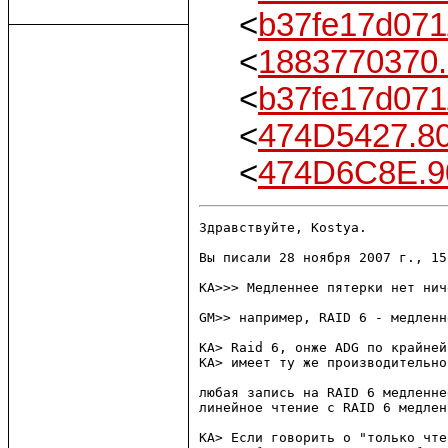
<
b37fe17d07
<
1883770370
<
b37fe17d07
<
474D5427.8
<
474D6C8E.9
Здравствуйте, Kostya.

Вы писали 28 ноября 2007 г., 15
KA>>> Медленнее пятерки нет ниче
GM>> например, RAID 6 - медленне
KA> Raid 6, онже ADG по крайней
KA> имеет ту же производительно
любая запись на RAID 6 медленне
линейное чтение с RAID 6 медлен
KA> Если говорить о "только чте