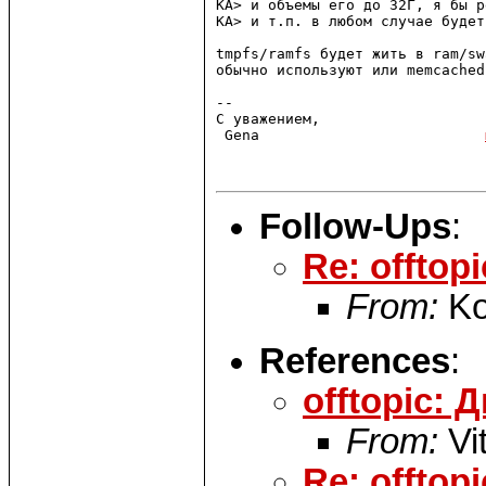
KA> и объемы его до 32Г, я бы р
KA> и т.п. в любом случае будет
tmpfs/ramfs будет жить в ram/sw
обычно используют или memcached
-- 

С уважением,

 Gena                          
Follow-Ups
:
Re: offtop
From:
Ko
References
:
offtopic:
From:
Vi
Re: offto