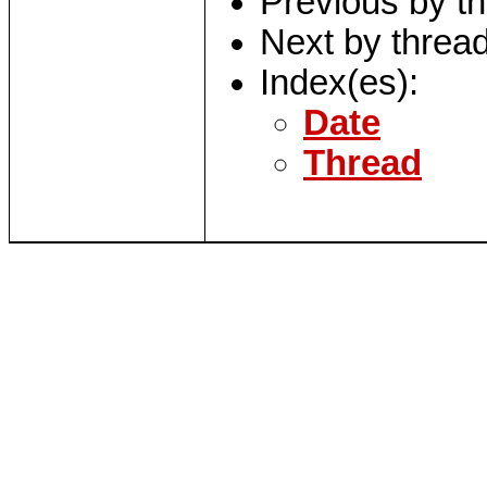
Previous by t
Next by threa
Index(es):
Date
Thread