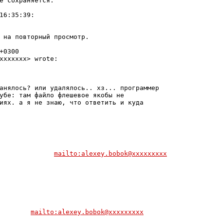
е сохраняется.

16:35:39:

 на повторный просмотр.

+0300

xxxxxxx> wrote:

анялось? или удалялось.. хз... программер

убе: там файло флешевое якобы не

иях. а я не знаю, что ответить и куда

              
mailto:alexey.bobok@xxxxxxxxx
        
mailto:alexey.bobok@xxxxxxxxx