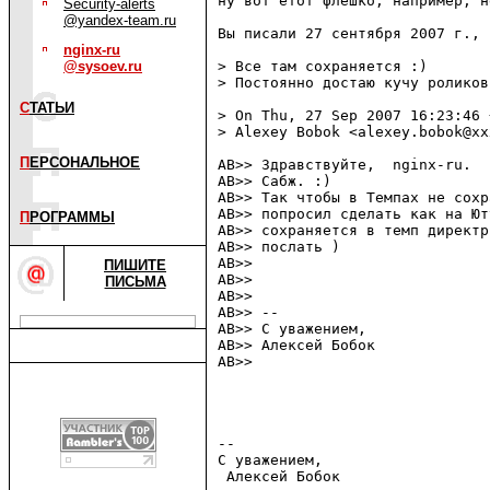
ну вот етот флешко, например, н
Security-alerts
@yandex-team.ru
Вы писали 27 сентября 2007 г., 
nginx-ru
@sysoev.ru
> Все там сохраняется :)

> Постоянно достаю кучу роликов
С
ТАТЬИ
> On Thu, 27 Sep 2007 16:23:46 
> Alexey Bobok <alexey.bobok@xx
П
ЕРСОНАЛЬНОЕ
AB>> Здравствуйте,  nginx-ru.

AB>> Сабж. :)

AB>> Так чтобы в Темпах не сохр
AB>> попросил сделать как на Ют
П
РОГРАММЫ
AB>> сохраняется в темп директр
AB>> послать )

AB>> 

ПИШИТЕ
AB>> 

ПИСЬМА
AB>> 

AB>> -- 

AB>> С уважением,

AB>> Алексей Бобок             
AB>> 

-- 

С уважением,

 Алексей Бобок                 