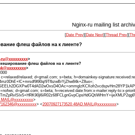
Nginx-ru mailing list arch
[
Date Prev
][
Date Next
][
Thread Prev
][
Th
ирование флеш файлов на к лиенте?
-ru@xxxxxxxxx
>
ить кеширование флеш файлов на к лиенте?
bok@xxxxxxxxx
>
0300
c=relaxed/relaxed; d=gmail.com; s=beta; h=domainkey-signature:received:recei
bh=4mz0DhE+lC+mrsdf9l90q/9TfbzwBrYjZhw84k+Z8uo=;
EELh2DGXPw0T4dAD2wOxsD4OAc+ommglzKCXofr2vcdspvHm28YP1kAP8F
nofws; d=gmail.com; s=beta; h=received:date:from:x-mailer:reply-to:x-priorit
TmZpRvlSIx5+HRK90jl6iR02z68FCLgnGvpCipsHdGQtiWHmY+ijeXMLP2qg
D.MAIL@xxxxxxxxx
>
27162346@xxxxxxxxx
> <
20070927173520.48AD.MAIL@xxxxxxxxx
>