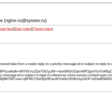
ive (nginx-ru@sysoev.ru)
read Next
][
Date Index
][
Thread Index
]
ved:date:from:x-mailer:reply-to:x-priority:message-id:to:subject:in-reply-to
Fjcw9s9h+8NY8Yrnz2Qe7O6JyjJM++bmtWIDn1Oje/nWP2goVISxFsM0qZL
y:message-id:to:subject:in-reply-to:references:mime-version:content-type:con
6Wj9M75BTmiw+qRFM1Y0dXBjnDEiavWYvbNzOEMUUydJtOF+kEbwBNWIlG5