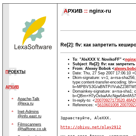
А
РХИВ
::
nginx-ru
Re[2]: flv: как запретить кеш
To
:
"AleXXX V. NovikoFF" <
nginx
Subject
:
Re[2]: flv: как запрет
From
:
Alexey Bobok <
alexey.bo
П
РОЕКТЫ
Date: Thu, 27 Sep 2007 17:06:10 +
Dkim-signature: v=1; a=rsa-sha256; 
type:content-transfer-encoding; 
b=MPBVS3G/aBNTP//VubZ238TWS
АРХИВ
Domainkey-signature: a=rsa-sha1; c=
b=QBrn+H7yOxbaAAcNgw54mfA57
Apache-Talk
In-reply-to: <
20070927173520.48A
@lexa.ru
References: <
5610601008.200709
Inet-Admins
@info.east.ru
Здравствуйте, AleXXX.

Filmscanners
http://obivu.net/play2912
@halftone.co.uk