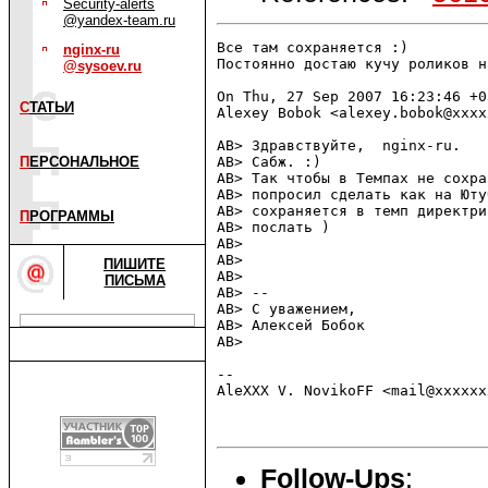
Security-alerts
@yandex-team.ru
Все там сохраняется :)

nginx-ru
Постоянно достаю кучу роликов н
@sysoev.ru
On Thu, 27 Sep 2007 16:23:46 +03
С
ТАТЬИ
Alexey Bobok <alexey.bobok@xxxx
AB> Здравствуйте,  nginx-ru.

П
ЕРСОНАЛЬНОЕ
AB> Сабж. :)

AB> Так чтобы в Темпах не сохра
AB> попросил сделать как на Юту
AB> сохраняется в темп директри
П
РОГРАММЫ
AB> послать )

AB> 

AB> 

ПИШИТЕ
AB> 

ПИСЬМА
AB> -- 

AB> С уважением,

AB> Алексей Бобок              
AB> 

-- 

AleXXX V. NovikoFF <mail@xxxxxxx
Follow-Ups
: