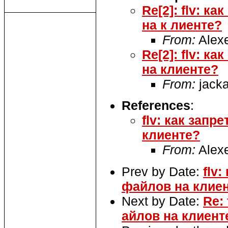
Re[2]: flv: 
на к лиенте?
From:
Alex
Re[2]: flv: к
на клиенте?
From:
jacka
References
:
flv: как зап
клиенте?
From:
Alex
Prev by Date:
flv
файлов на клие
Next by Date:
Re:
айлов на клиент