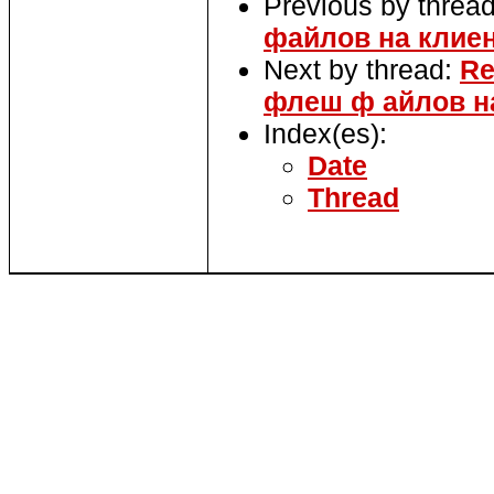
Previous by threa
файлов на клие
Next by thread:
Re
флеш ф айлов н
Index(es):
Date
Thread