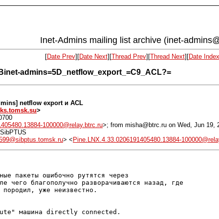
Inet-Admins mailing list archive (inet-admins@
[
Date Prev
][
Date Next
][
Thread Prev
][
Thread Next
][
Date Inde
=5Binet-admins=5D_netflow_export_=C9_ACL?=
admins] netflow export и ACL
s.tomsk.su
>
0700
405480.13884-100000@relay.btrc.ru
>; from misha@btrc.ru on Wed, Jun 19,
, SibPTUS
599@sibptus.tomsk.ru
> <
Pine.LNX.4.33.0206191405480.13884-100000@relay
ные пакеты ошибочно рутятся через

ле чего благополучно разворачиваются назад, где

 породил, уже неизвестно. 

ute" машина directly connected.
