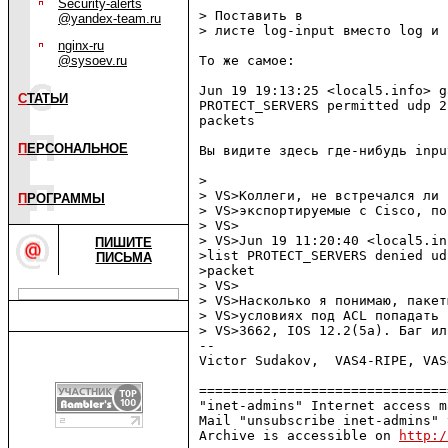
Security-alerts
> Поставить в

@yandex-team.ru
> листе log-input вместо log и 
nginx-ru
@sysoev.ru
То же самое:

Jun 19 19:13:25 <local5.info> g
С
ТАТЬИ
PROTECT_SERVERS permitted udp 2
packets

П
ЕРСОНАЛЬНОЕ
Вы видите здесь где-нибудь inpu
> 

> VS>Коллеги, не встречался ли 
П
РОГРАММЫ
> VS>экспортируемые с Cisco, по
> VS>

> VS>Jun 19 11:20:40 <local5.in
ПИШИТЕ
>list PROTECT_SERVERS denied ud
ПИСЬМА
>packet

> VS>

> VS>Насколько я понимаю, пакет
> VS>условиях под ACL попадать 
> VS>3662, IOS 12.2(5a). Баг ил
-- 

Victor Sudakov,  VAS4-RIPE, VAS
===============================
"inet-admins" Internet access m
Mail "unsubscribe inet-admins" 
Archive is accessible on 
http:/