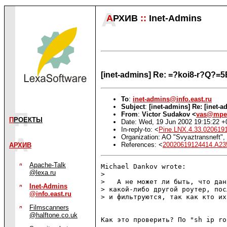
А
РХИВ
::
Inet-Admins
[inet-admins] Re: =?koi8-r?Q?
To
:
inet-admins@info.east.ru
Subject
:
[inet-admins] Re: [inet-
From
:
Victor Sudakov <
vas@mpek
П
РОЕКТЫ
Date: Wed, 19 Jun 2002 19:15:22 +
In-reply-to: <
Pine.LNX.4.33.0206191
Organization: AO "Svyaztransneft"
References: <
20020619124414.A23
АРХИВ
Apache-Talk
Michael Dankov wrote:

@lexa.ru
> 

>   А не может ли быть, что дан
Inet-Admins
> какой-либо другой роутер, пос
@info.east.ru
> и фильтруются, так как кто их
Filmscanners
@halftone.co.uk
Как это проверить? По "sh ip ro