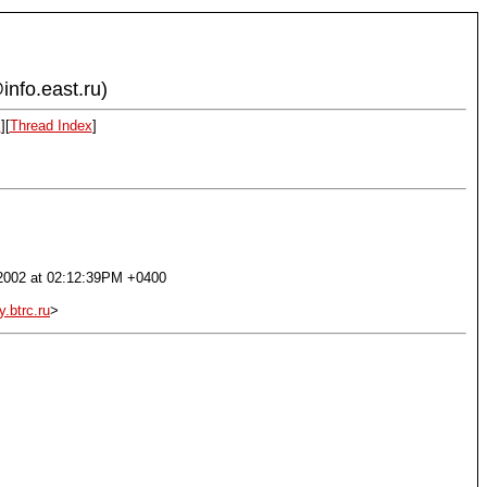
info.east.ru)
x
][
Thread Index
]
 2002 at 02:12:39PM +0400
.btrc.ru
>