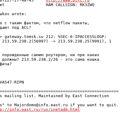
0722)-27-48-45     
http://www.btrc.ru
et                 HAM CALLSIGN: RK3ZWO

akov wrote:

о с таким фактом, что netflow пакеты,

дают под ACL?

> gateway.tomsk.su 212: %SEC-6-IPACCESSLOGP: 

 213.59.238.2(56997) -> 213.59.238.25(9991), 1 

 порожденные самим роутером, ни при каких

 должны? 213.59.238.2/26 - это сама кошка

фича?

VAS47-RIPN

=================================================

s mailing list. Maintained by East Connection 

s" to Majordomo@info.east.ru if you want to quit.

p://info.east.ru/rus/inetadm.html