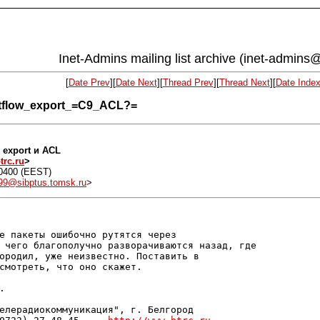
Inet-Admins mailing list archive (inet-admins@
[
Date Prev
][
Date Next
][
Thread Prev
][
Thread Next
][
Date Inde
netflow_export_=C9_ACL?=
w export и ACL
rc.ru
>
+0400 (EEST)
9@sibptus.tomsk.ru
>
е пакеты ошибочно рутятся через

 чего благополучно разворачиваются назад, где

ородил, уже неизвестно. Поставить в

смотреть, что оно скажет.



елерадиокоммуникация", г. Белгород
