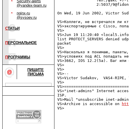
                 тел./факс +7-(
Security-alerts
                 2:5037/9@fidon
@yandex-team.ru
nginx-ru
On Wed, 19 Jun 2002, Victor Sud
@sysoev.ru
VS>Коллеги, не встречался ли кт
VS>экспортируемые с Cisco, попа
С
ТАТЬИ
VS>

VS>Jun 19 11:20:40 <local5.info
list PROTECT_SERVERS denied udp
П
ЕРСОНАЛЬНОЕ
packet

VS>

VS>Насколько я понимаю, пакеты,
VS>условиях под ACL попадать не
П
РОГРАММЫ
VS>3662, IOS 12.2(5a). Баг или 
VS>

VS>

ПИШИТЕ
VS>--

ПИСЬМА
VS>Victor Sudakov,  VAS4-RIPE, 
VS>

VS>============================
VS>"inet-admins" Internet acces
ISP.

VS>Mail "unsubscribe inet-admin
VS>Archive is accessible on 
htt
VS>
