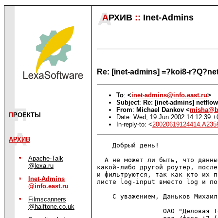
А
РХИВ
::
Inet-Admins
Re: [inet-admins] =?koi8-r?Q?
To
:
<
inet-admins@info.east.ru
>
Subject
:
Re: [inet-admins] netflo
From
:
Michael Dankov <
misha@bt
П
РОЕКТЫ
Date: Wed, 19 Jun 2002 14:12:39 
In-reply-to: <
20020619124414.A2359
АРХИВ
    Добрый день!

Apache-Talk
  А не может ли быть, что данны
@lexa.ru
какой-либо другой роутер, после
и фильтруются, так как кто их п
Inet-Admins
листе log-input вместо log и по
@info.east.ru
    С уважением, Даньков Михаил.
Filmscanners
@halftone.co.uk
                 ОАО "Деловая Т