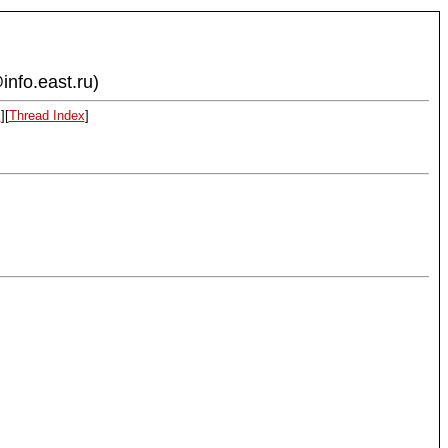
info.east.ru)
x
][
Thread Index
]