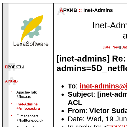
А
РХИВ
::
Inet-Admins
Inet-Admi
a
[
Date Prev
][
Dat
[inet-admins] Re
admins=5D_netf
П
РОЕКТЫ
АРХИВ
To
:
inet-admins@i
Subject
:
[inet-ad
Apache-Talk
@lexa.ru
ACL
Inet-Admins
@info.east.ru
From
:
Victor Sud
Filmscanners
Date: Wed, 19 Ju
@halftone.co.uk
In-reply-to: <
2002