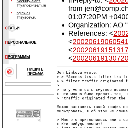
Security-alerts
@yandex-team.ru
from jen@comp.ch
nginx-ru
01:07:20PM +040
@sysoev.ru
Organization: AO 
С
ТАТЬИ
References: <
200
<
20020619060541
П
ЕРСОНАЛЬНОЕ
<
20020619151317
<
2002061913072
П
РОГРАММЫ
ПИШИТЕ
Jen Linkova wrote:

ПИСЬМА
> > "Access lists filter traffi
> > filter traffic originated f
> 

> но у меня есть смутное воспом
> что можно было сделать так, ч
> "traffic originated from the 
Можно заставить такой трафик по
фильтровать, я об этом не слышал
> Мне это приглючилось или в са
> Кто-нибудь помнит?
