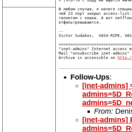
> (что-то с ходу не ищется ниче
В любом случае, я ничего специа
чей 23 порт закрыт access-list-
телнетом с кошки. А вот netflow
отфильтровываются.

-- 

Victor Sudakov,  VAS4-RIPE, VAS
===============================
"inet-admins" Internet access m
Mail "unsubscribe inet-admins" 
Archive is accessible on 
http:/
Follow-Ups
:
[inet-admins]
admins=5D_Re
admins=5D_ne
From:
Deni
[inet-admins]
admins=5D_Re