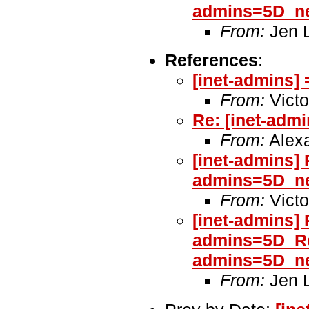
admins=5D_ne
From:
Jen 
References
:
[inet-admins
From:
Victo
Re: [inet-admi
From:
Alexa
[inet-admins]
admins=5D_n
From:
Victo
[inet-admins]
admins=5D_Re
admins=5D_ne
From:
Jen 