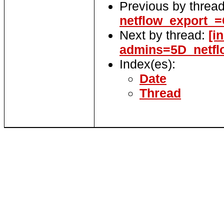
Previous by threa
netflow_export_
Next by thread:
[i
admins=5D_netf
Index(es):
Date
Thread