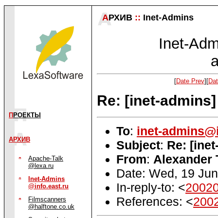
А
РХИВ
::
Inet-Admins
Inet-Admi
a
[
Date Prev
][
Dat
Re: [inet-admins]
П
РОЕКТЫ
To
:
inet-admins@i
АРХИВ
Subject
:
Re: [ine
From
:
Alexander 
Apache-Talk
@lexa.ru
Date: Wed, 19 Ju
Inet-Admins
In-reply-to: <
20020
@info.east.ru
References: <
200
Filmscanners
@halftone.co.uk