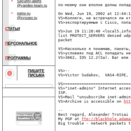
Security-alerts
по-моему они вполне долны попад
@yandex-team.ru
nginx-ru
On Wed, Jun 19, 2002 at 12:44:1
@sysoev.ru
VS>Коллеги, не встречался ли кт
VS>экспортируемые с Cisco, попа
С
ТАТЬИ
VS>Jun 19 11:20:40 <local5.info
list PROTECT_SERVERS denied udp
packet

П
ЕРСОНАЛЬНОЕ
VS>Насколько я понимаю, пакеты,
VS>условиях под ACL попадать не
VS>3662, IOS 12.2(5a). Баг или 
П
РОГРАММЫ
VS>-- 

ПИШИТЕ
VS>Victor Sudakov,  VAS4-RIPE, 
ПИСЬМА
VS>============================
VS>"inet-admins" Internet acces
ISP.

VS>Mail "unsubscribe inet-admin
VS>Archive is accessible on 
htt
-- 

Best regard, Alexander Trotsai 
My PGP at 
ftp://blackhole.adama
Big trouble - network packets t