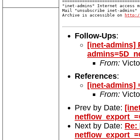
===============================
"inet-admins" Internet access m
Mail "unsubscribe inet-admins" 
Archive is accessible on 
http:/
Follow-Ups
:
[inet-admins]
admins=5D_n
From:
Victo
References
:
[inet-admins
From:
Victo
Prev by Date:
[in
netflow_export_
Next by Date:
Re:
netflow_export_