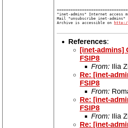
===============================
"inet-admins" Internet access m
Mail "unsubscribe inet-admins" 
Archive is accessible on 
http:/
References
:
[inet-admins]
FSIP8
From:
Ilia 
Re: [inet-adm
FSIP8
From:
Roma
Re: [inet-adm
FSIP8
From:
Ilia 
Re: [inet-adm