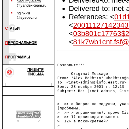
Security-alerts
@yandex-team.ru
Delivered-to: inet
nginx-ru
References: <
01d
@sysoev.ru
<
2001112714234
С
ТАТЬИ
<
03b801c17763$2
<
81k7wb1cnt.fsf@
П
ЕРСОНАЛЬНОЕ
П
РОГРАММЫ
Позвольте!!!

ПИШИТЕ
----- Original Message -----

ПИСЬМА
From: "Alex Bakhtin" <bakhtin@a
To: <inet-admins@info.east.ru>

Sent: 28 ноября 2001 г. 12:13

Subject: Re: [inet-admins] Cisc
>  >> > Вопрос по модулям, указ
(проблемы,

>  >> > ограничения), кроме Cis
>  >> 1) производительность

>  IZ> а поконкретней?

>
