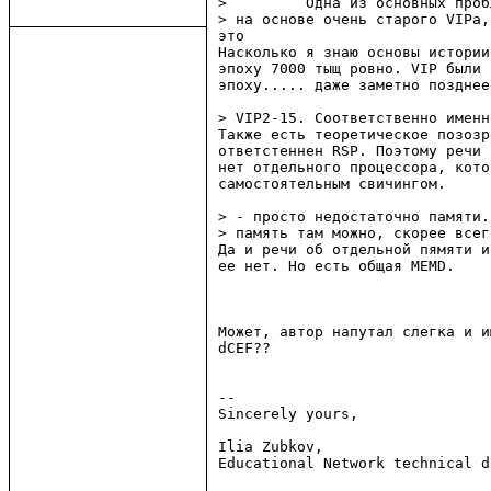
>         Одна из основных пpоб
> на основе очень стаpого VIPа,
это

Насколько я знаю основы истории
эпоху 7000 тыщ ровно. VIP были 
эпоху..... даже заметно позднее
> VIP2-15. Соответственно именн
Также есть теоретическое позозр
ответстеннен RSP. Поэтому речи 
нет отдельного процессора, кото
самостоятельным свичингом.

> - пpосто недостаточно памяти.
> память там можно, скоpее всег
Да и речи об отдельной пямяти и
ее нет. Но есть общая MEMD.

Может, автор напутал слегка и и
dCEF??

--

Sincerely yours,

Ilia Zubkov,

Educational Network technical d