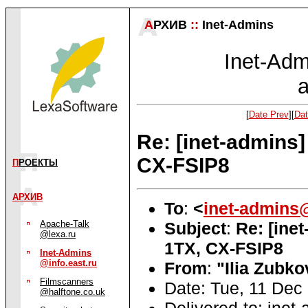
А
РХИВ
::
Inet-Admins
Inet-Admi
a
[
Date Prev
][
Dat
Re: [inet-admins
CX-FSIP8
П
РОЕКТЫ
АРХИВ
To
:
<
inet-admins@
Subject
:
Re: [ine
Apache-Talk
@lexa.ru
1TX, CX-FSIP8
Inet-Admins
@info.east.ru
From
:
"Ilia Zubko
Filmscanners
Date: Tue, 11 Dec
@halftone.co.uk
Delivered-to: inet