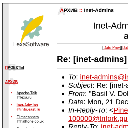
А
РХИВ
::
Inet-Admins
Inet-Admi
a
[
Date Prev
][
Dat
Re: [inet-admins]
П
РОЕКТЫ
To
:
inet-admins@in
АРХИВ
Subject
: Re: [ine
From
: "Basil V. D
Apache-Talk
@lexa.ru
Date
: Mon, 21 De
Inet-Admins
In-Reply-To
: <
Pine
@info.east.ru
100000@trifork.gu
Filmscanners
@halftone.co.uk
Reply-To
:
inet-adm