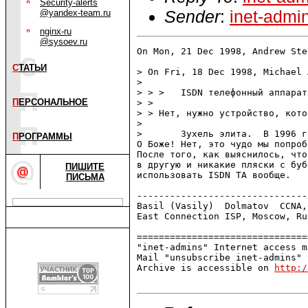
Security-alerts
Sender
:
inet-admi
@yandex-team.ru
nginx-ru
@sysoev.ru
On Mon, 21 Dec 1998, Andrew Ste
С
ТАТЬИ
> On Fri, 18 Dec 1998, Michael 
> 

> > >   ISDN телефонный аппарат
П
ЕРСОНАЛЬНОЕ
> > 

> > Нет, нужно устройство, кото
> 

> 	Зухель элита.  В 1996 году он еще тогда вполне ниче работал.

П
РОГРАММЫ
О Боже! Нет, это чудо мы попроб
После того, как выяснилось, что
в другую и никакие пляски с буб
ПИШИТЕ
использовать ISDN TA вообще.

ПИСЬМА
-------------------------------
Basil (Vasily)  Dolmatov  CCNA,C
East Connection ISP, Moscow, Ru
===============================
"inet-admins" Internet access m
Mail "unsubscribe inet-admins" 
Archive is accessible on 
http:/