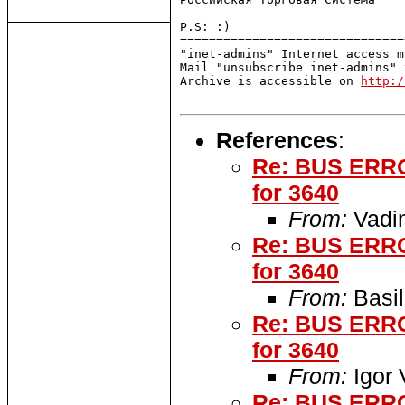
P.S: :)

===============================
"inet-admins" Internet access m
Mail "unsubscribe inet-admins" 
Archive is accessible on 
http:/
References
:
Re: BUS ERROR
for 3640
From:
Vadi
Re: BUS ERROR
for 3640
From:
Basil
Re: BUS ERROR
for 3640
From:
Igor 
Re: BUS ERROR