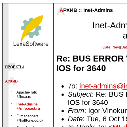
А
РХИВ
::
Inet-Admins
Inet-Admi
a
[
Date Prev
][
Dat
Re: BUS ERROR W
IOS for 3640
П
РОЕКТЫ
АРХИВ
To
:
inet-admins@in
Subject
: Re: BUS 
Apache-Talk
@lexa.ru
IOS for 3640
Inet-Admins
@info.east.ru
From
: Igor Vinoku
Filmscanners
Date
: Tue, 6 Oct 
@halftone.co.uk
In-Reply-To
: <
MEd