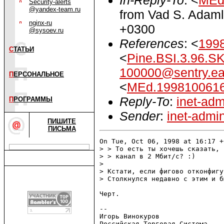
Security-alerts
@yandex-team.ru
from Vad S. Adaml
nginx-ru
+0300
@sysoev.ru
References
: <
199
С
ТАТЬИ
<
Pine.BSI.3.96.S
100000@sentry.ea
П
ЕРСОНАЛЬНОЕ
<
MEd.1998100616
Reply-To
:
inet-adm
П
РОГРАММЫ
Sender
:
inet-admi
ПИШИТЕ
ПИСЬМА
On Tue, Oct 06, 1998 at 16:17 +
> > То есть ты хочешь сказать, 
> > канал в 2 Мбит/с? :)

> 

> Кстати, если фигово отконфигу
> Столкнулся недавно с этим и б
Черт.

-- 

Игорь Винокуров

Российская Торговая Система
