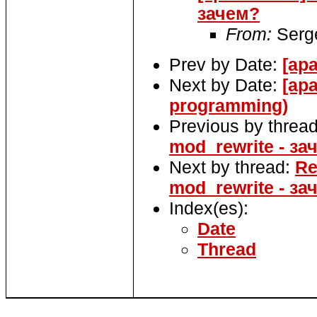
зачем?
From:
Serge
Prev by Date:
[ap
Next by Date:
[ap
programming)
Previous by threa
mod_rewrite - за
Next by thread:
Re
mod_rewrite - за
Index(es):
Date
Thread