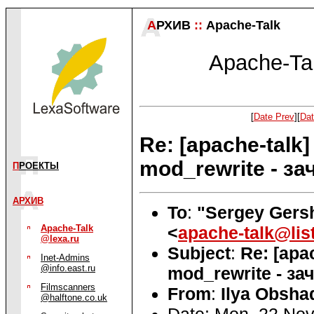
А
РХИВ
::
Apache-Talk
Apache-Tal
[
Date Prev
][
Dat
Re: [apache-talk
mod_rewrite - за
П
РОЕКТЫ
АРХИВ
To
:
"Sergey Gersh
<
apache-talk@list
Apache-Talk
@lexa.ru
Subject
:
Re: [apa
Inet-Admins
@info.east.ru
mod_rewrite - за
Filmscanners
From
:
Ilya Obsha
@halftone.co.uk
Date: Mon, 22 No