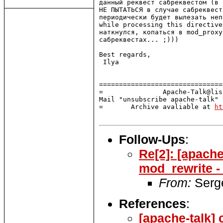
данный реквест сабреквестом (в 
НЕ ПЫТАТЬСЯ в случае сабреквест
периодически будет вылезать неп
while processing this directive
наткнулся, копаться в mod_proxy
сабреквестах... ;)))

Best regards,

 Ilya                          
===============================
=               Apache-Talk@lis
Mail "unsubscribe apache-talk" 
=       Archive avaliable at 
ht
Follow-Ups
:
Re[2]: [apach
mod_rewrite -
From:
Serge
References
:
[apache-talk]