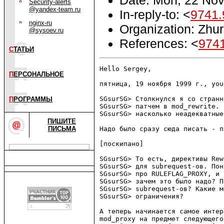
Security-alerts
@yandex-team.ru
In-reply-to: <
9741.
nginx-ru
Organization: Zhu
@sysoev.ru
References: <
974
С
ТАТЬИ
Hello Sergey,

П
ЕРСОНАЛЬНОЕ
пятница, 19 ноября 1999 г., you
SGsurSG> Столкнулся я со странн
П
РОГРАММЫ
SGsurSG> патчем в mod_rewrite. 
SGsurSG> насколько неадекватные
ПИШИТЕ
ПИСЬМА
Надо было сразу сюда писать - п
[поскипано]

SGsurSG> То есть, директивы Rew
SGsurSG> для subrequest-ов. Пон
SGsurSG> про RULEFLAG_PROXY, и 
SGsurSG> зачем это было надо? П
SGsurSG> subrequest-ов? Какие м
SGsurSG> ограничения?

А теперь начинается самое интер
mod_proxy на предмет следующего