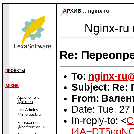
А
РХИВ
::
nginx-ru
Nginx-ru 
Re: Переопр
П
РОЕКТЫ
To
:
nginx-ru
Subject
:
Re: 
АРХИВ
From
:
Вален
Apache-Talk
@lexa.ru
Date: Tue, 27
Inet-Admins
@info.east.ru
In-reply-to: <
C
Filmscanners
@halftone.co.uk
t4A+DT5epNC