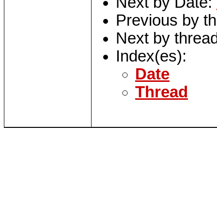
Next by Date:
Previous by t
Next by threa
Index(es):
Date
Thread