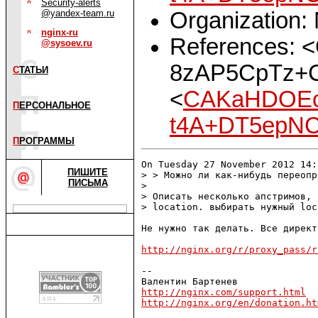
Security-alerts
Organization: 
@yandex-team.ru
nginx-ru
References: 
@sysoev.ru
8zAP5CpTz+C
С
ТАТЬИ
<
CAKaHDOEc
П
ЕРСОНАЛЬНОЕ
t4A+DT5epNC
П
РОГРАММЫ
On Tuesday 27 November 2012 14:
ПИШИТЕ
> > Можно ли как-нибудь переопр
ПИСЬМА
> 

> Описать несколько апстримов, 
> location. выбирать нужный loc
Не нужно так делать. Все директ
http://nginx.org/r/proxy_pass/r
--

http://nginx.com/support.html
http://nginx.org/en/donation.ht

_______________________________