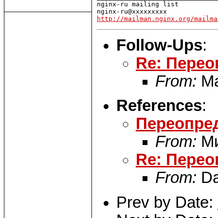
nginx-ru mailing list

http://mailman.nginx.org/mailma
Follow-Ups
:
Re: Перео
From:
Ma
References
:
Переопред
From:
Ми
Re: Перео
From:
Da
Prev by Date: