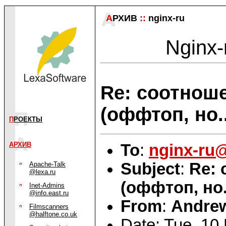
А
РХИВ
::
nginx-ru
Nginx-
Re: соотнош
(оффтоп, но..
П
РОЕКТЫ
АРХИВ
To
:
nginx-ru
Subject
:
Re: 
Apache-Talk
@lexa.ru
(оффтоп, но..
Inet-Admins
@info.east.ru
From
:
Andre
Filmscanners
@halftone.co.uk
Date: Tue, 10