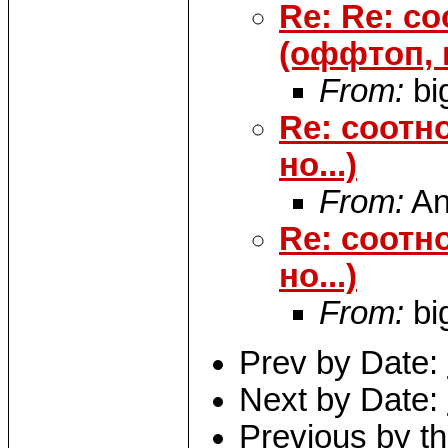
Re: Re: с
(оффтоп, н
From:
bi
Re: соотн
но...)
From:
An
Re: соотн
но...)
From:
bi
Prev by Date:
Next by Date:
Previous by t