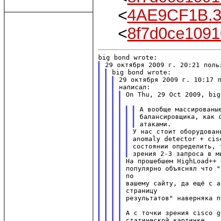
<
4AE9CF1B.3
<
8f7d0ce109
29 октября 2009 г. 10:17 п
On Thu, 29 Oct 2009, big
А вообще массированы
балансировщика, как 
У нас стоит оборудован
anomaly detector + cis
состоянии определить, 
На прошебшем HighLoad++ 
популярно объяснял что "
по

вашему сайту, да ещё с а
страницу

результатов" наверняка п
А с точки зрения cisco g