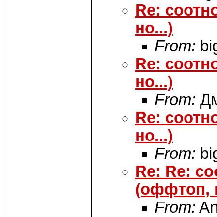
Re: соотн
но...)
From:
bi
Re: соотн
но...)
From:
Дм
Re: соотн
но...)
From:
bi
Re: Re: с
(оффтоп, н
From:
An