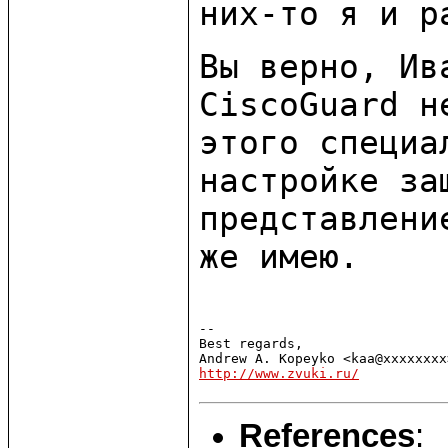
них-то я и р
Вы верно, Ив
CiscoGuard 
этого специа
настройке за
представлени
же имею.
--

Best regards,

http://www.zvuki.ru/
References
: